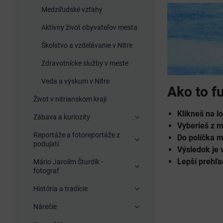
Medziľudské vzťahy
Aktivny život obyvateľov mesta
Školstvo a vzdelávanie v Nitre
Zdravotnícke služby v meste
Veda a výskum v Nitre
Ako to f
Život v nitrianskom kraji
Klikneš na 
Zábava a kuriozity
Vyberieš z 
Reportáže a fotoreportáže z
Do políčka m
podujatí
Výsledok je 
Lepší prehľa
Mário Jarolím Šturdík -
fotograf
História a tradície
Nárečie