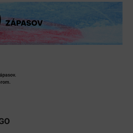
ápasov.
berom.
OGO