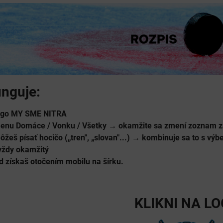
unguje:
logo MY SME NITRA
menu Domáce / Vonku / Všetky → okamžite sa zmení zoznam z
ôžeš písať hocičo („tren", „slovan"...) → kombinuje sa to s vý
vždy okamžitý
d získaš otočením mobilu na šírku.
KLIKNI NA L