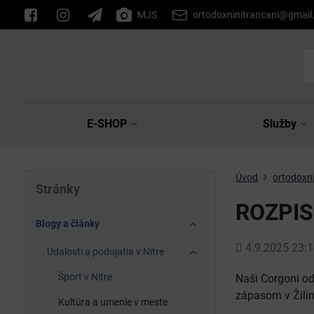
MJS
ortodoxninitrancani@gmai
E-SHOP
Služby
Úvod
ortodoxni
Stránky
ROZPIS
Blogy a články
Pridané
4.9.2025 23:1
Udalosti a podujatia v Nitre
Šport v Nitre
Naši Corgoni od
zápasom v Žilin
Kultúra a umenie v meste