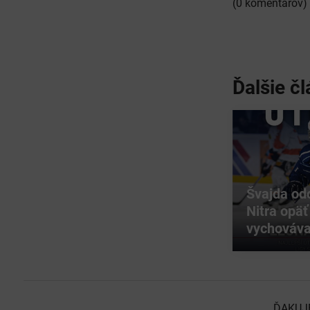
(0 komentárov)
Ďalšie čl
Švajda od
Nitra opäť
vychováva
ĎAKUJ