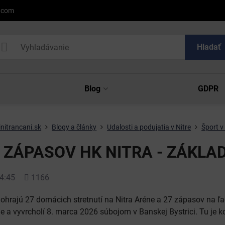
l.com
Hladať
Blog
GDPR
nitrancani.sk
Blogy a články
Udalosti a podujatia v Nitre
Šport v
 ZÁPASOV HK NITRA - ZÁKLA
Počet
4:45
1166
zobrazení
ohrajú 27 domácich stretnutí na Nitra Aréne a 27 zápasov na ľ
e a vyvrcholí 8. marca 2026 súbojom v Banskej Bystrici. Tu je 