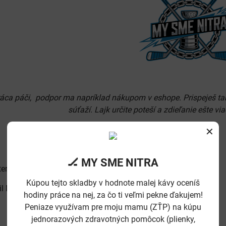
ráca páči, podpor ma napríklad nákupom v eshope. Prispeješ tak 
súťaží. Lajk určite poteší a zdieľanie ešte via
?
✕
🏒 MY SME NITRA
tterstock.com
Kúpou tejto skladby v hodnote malej kávy oceníš
il Mário Jarolím Šturdík ©Všetky práva vyhradené.
hodiny práce na nej, za čo ti veľmi pekne ďakujem!
Peniaze využívam pre moju mamu (ZŤP) na kúpu
jednorazových zdravotných pomôcok (plienky,