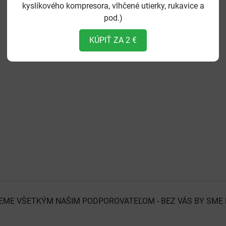
kyslíkového kompresora, vlhčené utierky, rukavice a
pod.)
KÚPIŤ ZA 2 €
EME VŠETKÝM NAŠIM PODPOROVATEĽOM - BEZ VÁS BY SME 