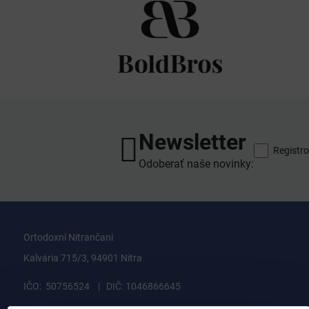
Newsletter
Registro
Odoberať naše novinky:
Ortodoxní Nitrančani
Kalvária 715/3, 94901 Nitra
IČO: 50756524 | DIČ: 1046866645