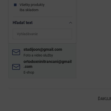
Všetky produkty
Iba skladom
Hľadať text
Prehľadať
výsledky
filtra
fulltextom
studijoon​@gmail​.com
Foto a video služby
ortodoxninitrancani​@gmail​
.com
E-shop
ĎAKUJ