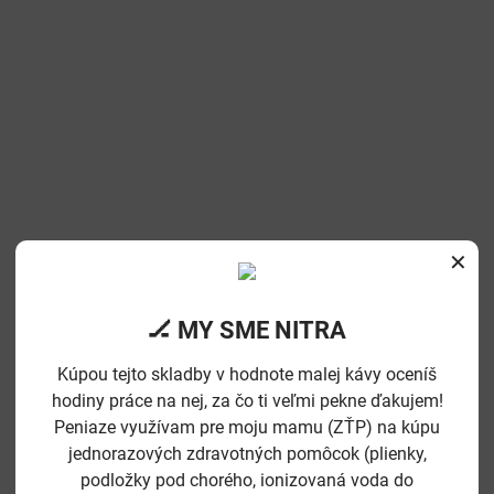
✕
🏒 MY SME NITRA
Kúpou tejto skladby v hodnote malej kávy oceníš
hodiny práce na nej, za čo ti veľmi pekne ďakujem!
Peniaze využívam pre moju mamu (ZŤP) na kúpu
jednorazových zdravotných pomôcok (plienky,
podložky pod chorého, ionizovaná voda do