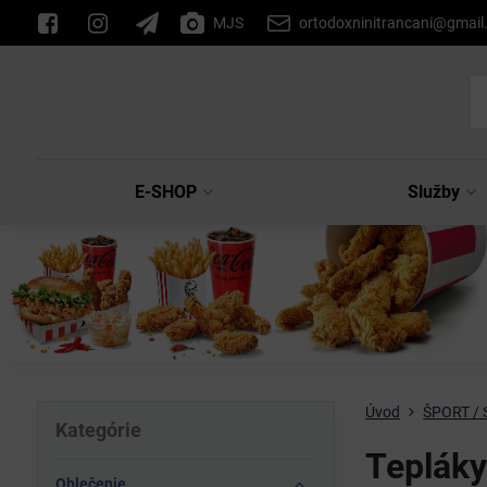
MJS
ortodoxninitrancani@gmai
E-SHOP
Služby
Úvod
ŠPORT / S
Kategórie
Teplák
Oblečenie