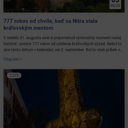
09/25
777 rokov od chvíle, keď sa Nitra stala
kráľovským mestom
V nedeľu 31. augusta sme si pripomenuli výnimočný moment našej
histórie - presne 777 rokov od udelenia kráľovských výsad. Nebol to
síce tento dátum v kalendári, ale 2. september. Bol to však príbeh o
tom, ako sa Nitra postavila Tatárom a za svoju odvahu získala
Čítaj viac
slobodu.
212