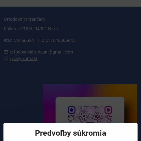
Ortodoxní Nitrančani
Kalvária 715/3, 94901 Nitra
IČO: 50756524 | DIČ: 1046866645
ortodoxninitrancani@gmail.com
rýchly kontakt
Predvoľby súkromia