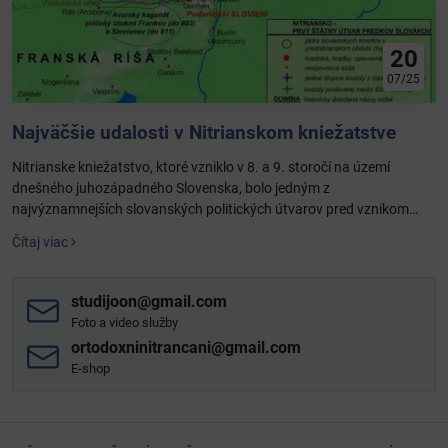
20
07/25
Najväčšie udalosti v Nitrianskom kniežatstve
Nitrianske kniežatstvo, ktoré vzniklo v 8. a 9. storočí na území
dnešného juhozápadného Slovenska, bolo jedným z
najvýznamnejších slovanských politických útvarov pred vznikom
Veľkej Moravy. Tu sú najväčšie a najdôležitejšie udalosti spojené s
Čítaj viac
Nitrianskym kniežatstvom, založené na historických faktoch:
studijoon​@gmail​.com
Foto a video služby
ortodoxninitrancani​@gmail​.com
E-shop