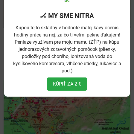
05
🏒 MY SME NITRA
07/25
Kúpou tejto skladby v hodnote malej kávy oceníš
hodiny práce na nej, za čo ti veľmi pekne ďakujem!
Sviatok príchodu svätých Cyrila a Metoda
Peniaze využívam pre moju mamu (ZŤP) na kúpu
Sviatok príchodu svätých Cyrila a Metoda je pre slovenský národ a
jednorazových zdravotných pomôcok (plienky,
zvlášť pre Nitrančanov udalosťou, ktorá v nás, skôr narodených,
podložky pod chorého, ionizovaná voda do
každoročne prebudí pocit hrdosti na našu históriu a kultúru. Tradícia,
kyslíkového kompresora, vlhčené utierky, rukavice a
ktorú sem pred viac ako tisícročím priniesli títo dvaja vierozvestci,
Čítaj viac
pod.)
zanechala v našej krajine nezmazateľnú stopu.
KÚPIŤ ZA 2 €
2044