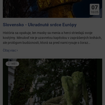
07
10/25
Slovensko - Ukradnuté srdce Európy
História sa opakuje, len masky sa menia a herci striedajú svoje
kostýmy. Minulosť nie je uzavretou kapitolou v zaprášených knihách,
ale prológom budúcnosti, ktorá sa pred nami rysuje s čoraz
jasnejšími obrysmi. Kto nechápe, odkiaľ prišiel, nevie kam smeruje, a
Čítaj viac
my, Slováci, sme príliš dlho verili cudzím rozprávkam o vlastných
dejinách, ktoré nám servírovali tí, čo mali záujem na našej
nevedomosti.
1451