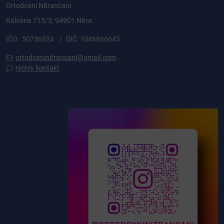
Ortodoxní Nitrančani
Kalvária 715/3, 94901 Nitra
IČO: 50756524 | DIČ: 1046866645
ortodoxninitrancani@gmail.com
rýchly kontakt