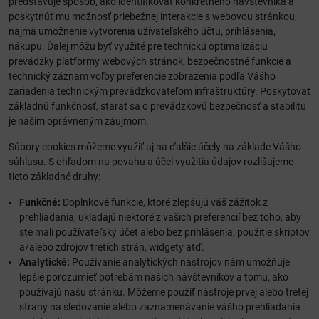
predstavuje spôsob, ako identifikovať konkrétneho návštevníka a
poskytnúť mu možnosť priebežnej interakcie s webovou stránkou,
najmä umožnenie vytvorenia užívateľského účtu, prihlásenia,
nákupu. Ďalej môžu byť využité pre technickú optimalizáciu
prevádzky platformy webových stránok, bezpečnostné funkcie a
technický záznam voľby preferencie zobrazenia podľa Vášho
zariadenia technickým prevádzkovateľom infraštruktúry. Poskytovať
základnú funkčnosť, starať sa o prevádzkovú bezpečnosť a stabilitu
je naším oprávneným záujmom.
Súbory cookies môžeme využiť aj na ďalšie účely na základe Vášho
súhlasu. S ohľadom na povahu a účel využitia údajov rozlišujeme
tieto základné druhy:
Funkčné:
Doplnkové funkcie, ktoré zlepšujú váš zážitok z
prehliadania, ukladajú niektoré z vašich preferencií bez toho, aby
ste mali používateľský účet alebo bez prihlásenia, použitie skriptov
a/alebo zdrojov tretích strán, widgety atď.
Analytické:
Používanie analytických nástrojov nám umožňuje
lepšie porozumieť potrebám našich návštevníkov a tomu, ako
používajú našu stránku. Môžeme použiť nástroje prvej alebo tretej
strany na sledovanie alebo zaznamenávanie vášho prehliadania