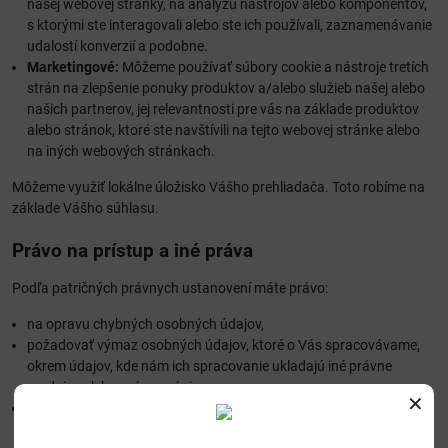
našej webovej stránky, na analýzu nástrojov alebo komponentov,
s ktorými ste interagovali alebo ste ich používali, zaznamenávanie
udalostí konverzií a podobne.
Marketingové:
Môžeme používať súbory cookie a nástroje tretích
strán na zlepšenie ponuky produktov a/alebo služieb našej alebo
našich partnerov, jej relevantnosti pre vás na základe produktov
alebo stránok, ktoré ste navštívili na tejto webovej stránke alebo
na iných webových stránkach.
Môžeme využiť lokálne úložisko Vášho prehliadača. Toto robíme na
základe Vášho súhlasu.
Právo na prístup a iné práva
Podľa patričných právnych ustanovení máte právo:
na opravu chybných osobných údajov,
požadovať výmaz osobných údajov, ktoré o Vás spracovávame,
okrem údajov, kde nám ich spracovanie ukladajú iné právne
predpisy alebo právny záujem,
✕
právo požiadať o prenos osobných údajov alebo obmedziť ich
spracovanie.