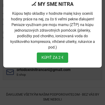
🏒 MY SME NITRA
Kontakt
Kúpou tejto skladby v hodnote malej kávy oceníš
V prípade otázok či iných žiadostí môžete kontaktovať správcu
hodiny práce na nej, za čo ti veľmi pekne ďakujem!
údajov, resp. poverenca na ochranu osobných údajov na adrese
ortodoxninitrancani@gmail.com
.
Peniaze využívam pre moju mamu (ZŤP) na kúpu
jednorazových zdravotných pomôcok (plienky,
Ďalej sa môžete obrátiť na príslušnú inštitúciu ochrany osobných
podložky pod chorého, ionizovaná voda do
údajov.
kyslíkového kompresora, vlhčené utierky, rukavice a
Aktualizované: 13.07.2025
pod.)
KÚPIŤ ZA 2 €
studijoon​@gmail​.com
Foto a video služby
ortodoxninitrancani​@gmail​.com
E-shop
ĎAKUJEME VŠETKÝM NAŠIM PODPOROVATEĽOM - BEZ VÁS BY
SME NEBOLI