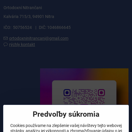
Ortodoxní Nitrančani
Kalvária 715/3, 94901 Nitra
IČO: 50756524 | DIČ: 1046866645
ortodoxninitrancani@gmail.com
rýchly kontakt
Predvoľby súkromia
Cookies používame na zlepšenie vašej návštevy tejto webovej
stránky, analýzu jej výkonnosti a zhromažďovanie údajov o jej