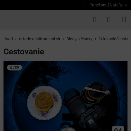
Panel používateľa
Úvod
ortodoxninitrancani.sk
Blogy a články
Celospoločenské 
Cestovanie
789
04