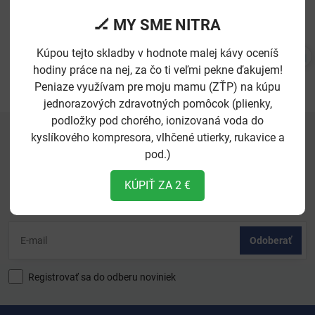
🏒 MY SME NITRA
Kúpou tejto skladby v hodnote malej kávy oceníš
hodiny práce na nej, za čo ti veľmi pekne ďakujem!
Peniaze využívam pre moju mamu (ZŤP) na kúpu
jednorazových zdravotných pomôcok (plienky,
podložky pod chorého, ionizovaná voda do
kyslíkového kompresora, vlhčené utierky, rukavice a
pod.)
Newsletter
KÚPIŤ ZA 2 €
Odoberať naše novinky:
Odoberať
Registrovať sa do odberu noviniek