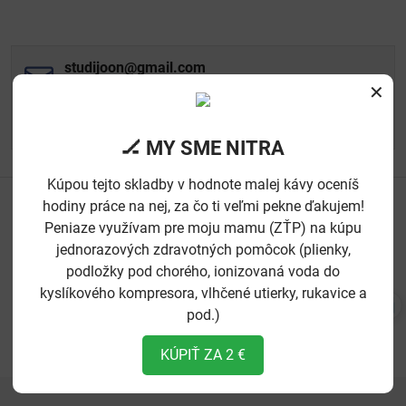
studijoon​@gmail​.com
Foto a video služby
✕
ortodoxninitrancani​@gmail​.com
E-shop
🏒 MY SME NITRA
Kúpou tejto skladby v hodnote malej kávy oceníš
hodiny práce na nej, za čo ti veľmi pekne ďakujem!
ĎAKUJEME VŠETKÝM NAŠIM PODPOROVATEĽOM - BEZ VÁS BY
SME NEBOLI
Peniaze využívam pre moju mamu (ZŤP) na kúpu
jednorazových zdravotných pomôcok (plienky,
podložky pod chorého, ionizovaná voda do
kyslíkového kompresora, vlhčené utierky, rukavice a
pod.)
KÚPIŤ ZA 2 €