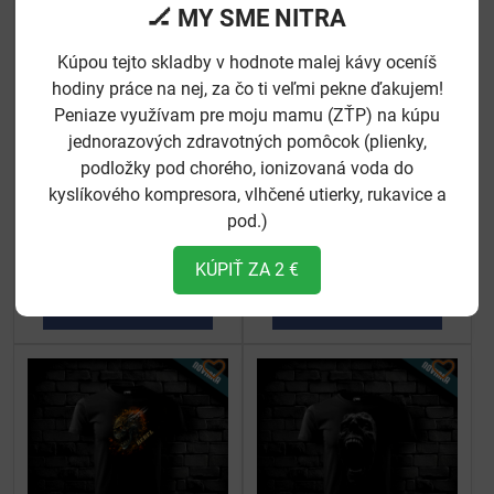
🏒 MY SME NITRA
Kúpou tejto skladby v hodnote malej kávy oceníš
hodiny práce na nej, za čo ti veľmi pekne ďakujem!
Peniaze využívam pre moju mamu (ZŤP) na kúpu
jednorazových zdravotných pomôcok (plienky,
podložky pod chorého, ionizovaná voda do
kyslíkového kompresora, vlhčené utierky, rukavice a
pod.)
Tričko Flowers Of Death 2
Tričko Happy Death
Skladom
Skladom
39 €
39 €
KÚPIŤ ZA 2 €
Ukázať
Ukázať