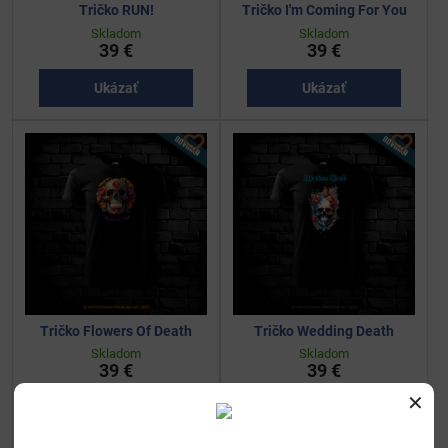
Tričko RUN!
Tričko I'm Coming For You
Skladom
Skladom
39 €
39 €
Ukázať
Ukázať
Tričko Flowers Of Death
Tričko Wedding Death
Skladom
Skladom
39 €
39 €
✕
Ukázať
Ukázať