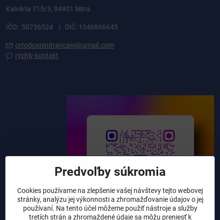
Kalvária 715/3, 94901 Nitra
IČO: 50756524 | DIČ: 1046866645
ortodoxninitrancani@gmail.com
rýchly kontakt
Predvoľby súkromia
Cookies používame na zlepšenie vašej návštevy tejto webovej
stránky, analýzu jej výkonnosti a zhromažďovanie údajov o jej
používaní. Na tento účel môžeme použiť nástroje a služby
tretích strán a zhromaždené údaje sa môžu preniesť k