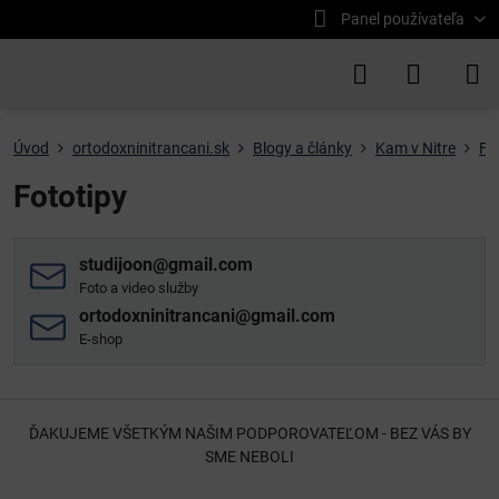
Panel používateľa
Úvod
ortodoxninitrancani.sk
Blogy a články
Kam v Nitre
Fo
Fototipy
studijoon​@gmail​.com
Foto a video služby
ortodoxninitrancani​@gmail​.com
E-shop
ĎAKUJEME VŠETKÝM NAŠIM PODPOROVATEĽOM - BEZ VÁS BY
SME NEBOLI