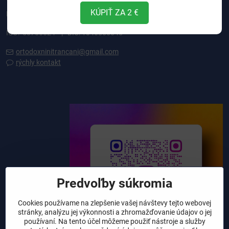
KÚPIŤ ZA 2 €
Kalvária 715/3, 94901 Nitra
IČO: 50756524 | DIČ: 1046866645
ortodoxninitrancani@gmail.com
rýchly kontakt
Predvoľby súkromia
Cookies používame na zlepšenie vašej návštevy tejto webovej
stránky, analýzu jej výkonnosti a zhromažďovanie údajov o jej
používaní. Na tento účel môžeme použiť nástroje a služby