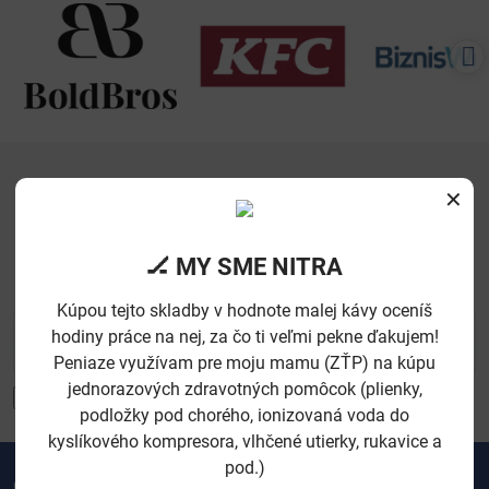
✕
Newsletter
🏒 MY SME NITRA
Odoberať naše novinky:
Kúpou tejto skladby v hodnote malej kávy oceníš
hodiny práce na nej, za čo ti veľmi pekne ďakujem!
Odoberať
Peniaze využívam pre moju mamu (ZŤP) na kúpu
jednorazových zdravotných pomôcok (plienky,
Registrovať sa do odberu noviniek
podložky pod chorého, ionizovaná voda do
kyslíkového kompresora, vlhčené utierky, rukavice a
pod.)
Ortodoxní Nitrančani