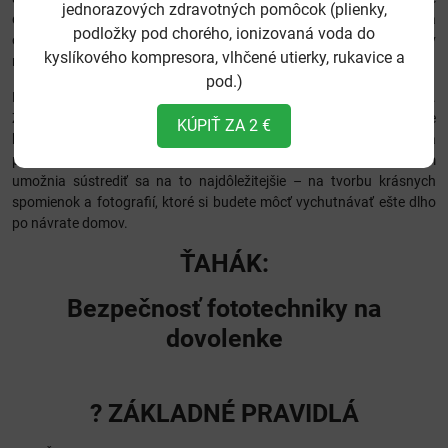
jednorazových zdravotných pomôcok (plienky,
dobré mať vždy so sebou ochranné obaly, plastové vrecká na
podložky pod chorého, ionizovaná voda do
ochranu pred dažďom a byť opatrný pri manipulácii s technikou v
kyslíkového kompresora, vlhčené utierky, rukavice a
náročných podmienkach.
pod.)
Pamätajte si, že najlepšia ochrana je prevencia a zdravý rozum.
Žiadne pravidlo nie je absolútne a každá situácia je iná. Dôležité je
KÚPIŤ ZA 2 €
byť stále ostražitý, ale zároveň si užívať svoju dovolenku. Správna
príprava a dodržiavanie základných bezpečnostných pravidiel vám
umožnia sústrediť sa na to najdôležitejšie – na tvorbu krásnych
spomienok a fotografií, ktoré si budete môcť vychutnávať ešte dlho
po návrate domov.
ŤAHÁK:
Bezpečnosť fototechniky na
dovolenke
? ZÁKLADNÉ PRAVIDLÁ