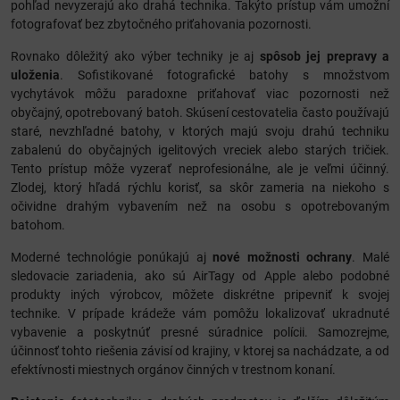
pohľad nevyzerajú ako drahá technika. Takýto prístup vám umožní
fotografovať bez zbytočného priťahovania pozornosti.
Rovnako dôležitý ako výber techniky je aj
spôsob jej prepravy a
uloženia
. Sofistikované fotografické batohy s množstvom
vychytávok môžu paradoxne priťahovať viac pozornosti než
obyčajný, opotrebovaný batoh. Skúsení cestovatelia často používajú
staré, nevzhľadné batohy, v ktorých majú svoju drahú techniku
zabalenú do obyčajných igelitových vreciek alebo starých tričiek.
Tento prístup môže vyzerať neprofesionálne, ale je veľmi účinný.
Zlodej, ktorý hľadá rýchlu korisť, sa skôr zameria na niekoho s
očividne drahým vybavením než na osobu s opotrebovaným
batohom.
Moderné technológie ponúkajú aj
nové možnosti ochrany
. Malé
sledovacie zariadenia, ako sú AirTagy od Apple alebo podobné
produkty iných výrobcov, môžete diskrétne pripevniť k svojej
technike. V prípade krádeže vám pomôžu lokalizovať ukradnuté
vybavenie a poskytnúť presné súradnice polícii. Samozrejme,
účinnosť tohto riešenia závisí od krajiny, v ktorej sa nachádzate, a od
efektívnosti miestnych orgánov činných v trestnom konaní.