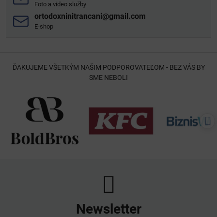
Foto a video služby
ortodoxninitrancani​@gmail​.com
E-shop
ĎAKUJEME VŠETKÝM NAŠIM PODPOROVATEĽOM - BEZ VÁS BY
SME NEBOLI
Newsletter