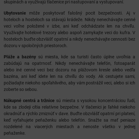
skupinách a využívajú tlačenice pri nastupovaní a vystupovaní.
Ubytovanie
môže poskytovať falošný pocit bezpečnosti. Aj v
hoteloch a hosteloch sa stávajú krádeže. Nikdy nenechávajte cenné
veci voľne položené v izbe, ani keď odchádzate len na chvíľu.
Využívajte hotelové trezory alebo aspoň zamykajte veci do kufra. V
hosteloch buďte obzvlášť opatrní a nikdy nenechávajte cennosti bez
dozoru v spoločných priestoroch.
Pláže a bazény
sú miesta, kde sa turisti často úplne uvoľnia a
zabúdajú na opatrnosť. Nikdy nenechávajte telefón, fotoaparát
alebo iné cenné veci bez dozoru na plážovom kresle alebo vedľa
bazéna, ani keď idete len na chvíľu do vody. Ak cestujete sami,
požiadajte niekoho spoľahlivého, aby vám postrážil veci, alebo si ich
zoberte so sebou.
Nákupné centrá a tržnice
sú miesta s vysokou koncentráciou ľudí,
kde sa zlodeji cítia relatívne bezpečne. V tlačenici je ľahké niekoho
okradnúť a rýchlo zmiznúť v dave. Buďte obzvlášť opatrní pri platení,
keď vyťahujete peňaženku alebo telefón. Snažte sa mať peniaze
rozdelené na viacerých miestach a nenoste všetko v jednej
peňaženke.