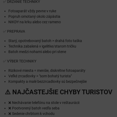
✅ DRŽANIE TECHNIKY
Fotoaparát vždy pevne v ruke
Popruh omotaný okolo zápästia
NIKDY na krku alebo cez rameno
✅ PREPRAVA
Starý, opotrebovaný batoh > drahá foto taška
Technika zabalená v igelitke/starom tričku
Batoh medzi nohami alebo pri stene
✅ VÝBER TECHNIKY
Rizikové miesta = menšie, diskrétne fotoaparáty
Veľké zrcadlovky = "som bohatý turista"
Kompakty a malé bezzrcadlovky sú bezpečnejšie
⚠️ NAJČASTEJŠIE CHYBY TURISTOV
❌ Nechávanie telefónu na stole v reštaurácii
❌ Pootvorený batoh vedľa seba
❌ Sedenie chrbtom k vchodu