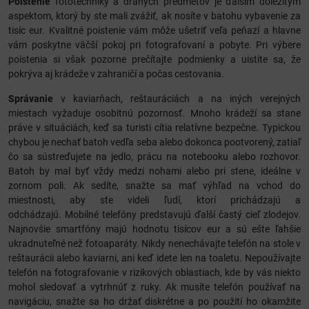
Poistenie
fototechniky a drahých predmetov je ďalším dôležitým
aspektom, ktorý by ste mali zvážiť, ak nosíte v batohu vybavenie za
tisíc eur. Kvalitné poistenie vám môže ušetriť veľa peňazí a hlavne
vám poskytne väčší pokoj pri fotografovaní a pobyte. Pri výbere
poistenia si však pozorne prečítajte podmienky a uistite sa, že
pokrýva aj krádeže v zahraničí a počas cestovania.
Správanie
v kaviarňach, reštauráciách a na iných verejných
miestach vyžaduje osobitnú pozornosť. Mnoho krádeží sa stane
práve v situáciách, keď sa turisti cítia relatívne bezpečne. Typickou
chybou je nechať batoh vedľa seba alebo dokonca pootvorený, zatiaľ
čo sa sústreďujete na jedlo, prácu na notebooku alebo rozhovor.
Batoh by mal byť vždy medzi nohami alebo pri stene, ideálne v
zornom poli. Ak sedíte, snažte sa mať výhľad na vchod do
miestnosti, aby ste videli ľudí, ktorí prichádzajú a
odchádzajú. Mobilné telefóny predstavujú ďalší častý cieľ zlodejov.
Najnovšie smartfóny majú hodnotu tisícov eur a sú ešte ľahšie
ukradnuteľné než fotoaparáty. Nikdy nenechávajte telefón na stole v
reštaurácii alebo kaviarni, ani keď idete len na toaletu. Nepoužívajte
telefón na fotografovanie v rizikových oblastiach, kde by vás niekto
mohol sledovať a vytrhnúť z ruky. Ak musíte telefón používať na
navigáciu, snažte sa ho držať diskrétne a po použití ho okamžite