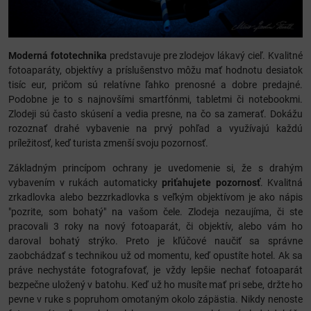
Moderná fototechnika
predstavuje pre zlodejov lákavý cieľ. Kvalitné
fotoaparáty, objektívy a príslušenstvo môžu mať hodnotu desiatok
tisíc eur, pričom sú relatívne ľahko prenosné a dobre predajné.
Podobne je to s najnovšími smartfónmi, tabletmi či notebookmi.
Zlodeji sú často skúsení a vedia presne, na čo sa zamerať. Dokážu
rozoznať drahé vybavenie na prvý pohľad a využívajú každú
príležitosť, keď turista zmenší svoju pozornosť.
Základným princípom ochrany je uvedomenie si, že s drahým
vybavením v rukách automaticky
priťahujete pozornosť
. Kvalitná
zrkadlovka alebo bezzrkadlovka s veľkým objektívom je ako nápis
"pozrite, som bohatý" na vašom čele. Zlodeja nezaujíma, či ste
pracovali 3 roky na nový fotoaparát, či objektív, alebo vám ho
daroval bohatý strýko. Preto je kľúčové naučiť sa správne
zaobchádzať s technikou už od momentu, keď opustíte hotel. Ak sa
práve nechystáte fotografovať, je vždy lepšie nechať fotoaparát
bezpečne uložený v batohu. Keď už ho musíte mať pri sebe, držte ho
pevne v ruke s popruhom omotaným okolo zápästia. Nikdy nenoste