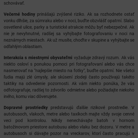
schovávať.
Večerné hodiny
prinášajú zvýšené riziko. Ak sa rozhodnete ostať
vonku dlhšie, za súmraku alebo v noci, buďte obzvlášť opatrní. Slabo
osvetlené ulice, parky a turistické atrakcie môžu byť nebezpečné. Ak
nie je nevyhnutné, radšej sa vyhýbajte fotografovaniu v noci na
neznámych miestach. Ak už musíte, choďte v skupine a vyhýbajte se
odľahlým oblastiam.
Interakcia s miestnymi obyvateľmi
vyžaduje zdravý rozum. Ak vás
niekto osloví s ponukou pomoci pri fotografovaní alebo vás chce
nasmerovať na "najlepšie miesto na fotky", buďte opatrní. Nie všetci
ľudia majú zlé úmysly, ale skúsení zlodeji často používajú takéto
taktiky na odvedenie pozornosti. Ak vám niekto ponúka, že vás
odfotografuje, radšej to zdvorilo odmietne alebo požiadajte niekoho
iného, komu viac dôverujete.
Dopravné prostriedky
predstavujú ďalšie rizikové prostredie. V
autobusoch, vlakoch, metre alebo taxíkoch majte vždy svoje cenné
veci pod kontrolou. Nikdy nenechávajte batoh v hornom
batožinovom priestore autobusu alebo vlaku bez dozoru. V metre a
autobusoch si dávajte pozor na vreckarov, ktorí často pracujú v