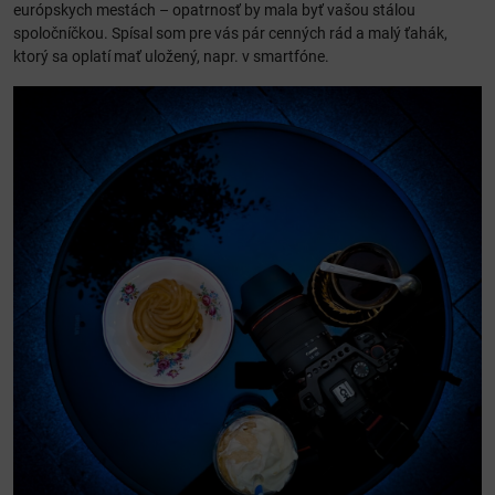
európskych mestách – opatrnosť by mala byť vašou stálou
spoločníčkou. Spísal som pre vás pár cenných rád a malý ťahák,
ktorý sa oplatí mať uložený, napr. v smartfóne.