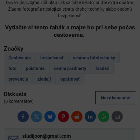
Dôverujte svojmu inštinktu - ak sa cítite neisto, buďte extra opatrní.
Žiadna fotografia nestojí za stratu drahej techniky alebo osobnú
bezpečnosť.
Vytlačte si tento ťahák a majte ho pri sebe počas
cestovania.
Značky
Cestovanie
bezpečnosť
ochrana fototechniky
foto
poistenie
cenné predmety
krádež
prevencia
zlodeji
opatrnosť
Diskusia
Nový komentár
(0 komentárov)
Facebook
Twitter
Bluesky
Pinterest
Reddit
LinkedIn
WhatsApp
E-
mail
studijoon​@gmail​.com