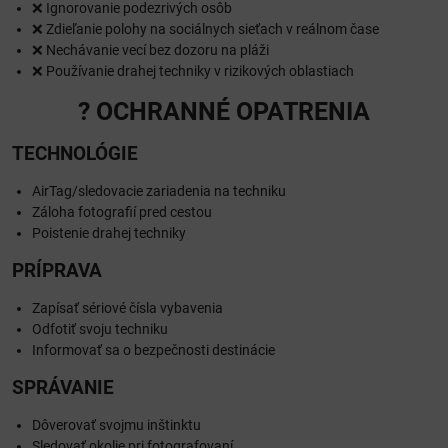
❌ Ignorovanie podezrivých osôb
❌ Zdieľanie polohy na sociálnych sieťach v reálnom čase
❌ Nechávanie vecí bez dozoru na pláži
❌ Používanie drahej techniky v rizikových oblastiach
?️ OCHRANNÉ OPATRENIA
TECHNOLÓGIE
AirTag/sledovacie zariadenia na techniku
Záloha fotografií pred cestou
Poistenie drahej techniky
PRÍPRAVA
Zapísať sériové čísla vybavenia
Odfotiť svoju techniku
Informovať sa o bezpečnosti destinácie
SPRÁVANIE
Dôverovať svojmu inštinktu
Sledovať okolie pri fotografovaní