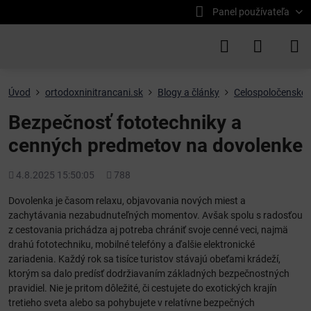
Panel používateľa
Úvod
ortodoxninitrancani.sk
Blogy a články
Celospoločenské 
Bezpečnosť fototechniky a
cenných predmetov na dovolenke
Pridané
Počet
4.8.2025 15:50:05
788
zobrazení
Dovolenka je časom relaxu, objavovania nových miest a
zachytávania nezabudnuteľných momentov. Avšak spolu s radosťou
z cestovania prichádza aj potreba chrániť svoje cenné veci, najmä
drahú fototechniku, mobilné telefóny a ďalšie elektronické
zariadenia. Každý rok sa tisíce turistov stávajú obeťami krádeží,
ktorým sa dalo predísť dodržiavaním základných bezpečnostných
pravidiel. Nie je pritom dôležité, či cestujete do exotických krajín
tretieho sveta alebo sa pohybujete v relatívne bezpečných