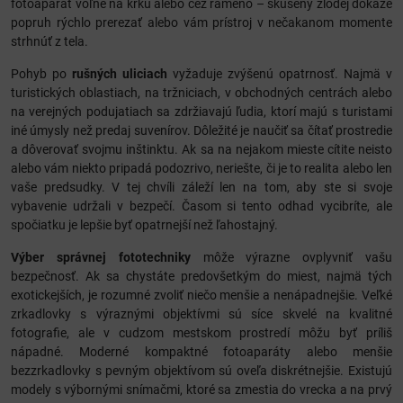
fotoaparát voľne na krku alebo cez rameno – skúsený zlodej dokáže
popruh rýchlo prerezať alebo vám prístroj v nečakanom momente
strhnúť z tela.
Pohyb po
rušných uliciach
vyžaduje zvýšenú opatrnosť. Najmä v
turistických oblastiach, na tržniciach, v obchodných centrách alebo
na verejných podujatiach sa zdržiavajú ľudia, ktorí majú s turistami
iné úmysly než predaj suvenírov. Dôležité je naučiť sa čítať prostredie
a dôverovať svojmu inštinktu. Ak sa na nejakom mieste cítite neisto
alebo vám niekto pripadá podozrivo, neriešte, či je to realita alebo len
vaše predsudky. V tej chvíli záleží len na tom, aby ste si svoje
vybavenie udržali v bezpečí. Časom si tento odhad vycibríte, ale
spočiatku je lepšie byť opatrnejší než ľahostajný.
Výber správnej fototechniky
môže výrazne ovplyvniť vašu
bezpečnosť. Ak sa chystáte predovšetkým do miest, najmä tých
exotickejších, je rozumné zvoliť niečo menšie a nenápadnejšie. Veľké
zrkadlovky s výraznými objektívmi sú síce skvelé na kvalitné
fotografie, ale v cudzom mestskom prostredí môžu byť príliš
nápadné. Moderné kompaktné fotoaparáty alebo menšie
bezzrkadlovky s pevným objektívom sú oveľa diskrétnejšie. Existujú
modely s výbornými snímačmi, ktoré sa zmestia do vrecka a na prvý