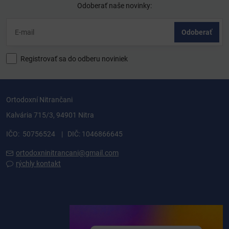
Odoberať naše novinky:
Odoberať
Registrovať sa do odberu noviniek
Ortodoxní Nitrančani
Kalvária 715/3, 94901 Nitra
IČO: 50756524 | DIČ: 1046866645
ortodoxninitrancani@gmail.com
rýchly kontakt