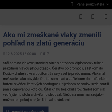
Panel používateľa
Ako mi zmeškané vlaky zmenili
pohľad na zlatú generáciu
Pridané
Počet
12.8.2025 16:00:08
517
zobrazení
Stál som na vlakovej stanici v Nitre s batohom, diplomom v ruke a
prázdnou hlavou plnou otázok. Čerstvo po promócii, s lístkom do
Košíc v druhej ruke a pocitom, že celý svet je predo mnou. Vlak mal
meškanie - ako obvykle. Dostal som hlad a zašiel som do neďalekého
bufetu s vôňou čerstvých hotdogov. Pri jednom zo stolov sedel starší
pán s čapovanou kofolou. Čítal knihu bez okuliarov. Sadol som si k
vedľajšiemu stolu a chvíľu ho sledoval. Niečo na ňom ma zaujalo -
možno ten pokoj, s akým listoval stránkami.
naspäť na príspevok