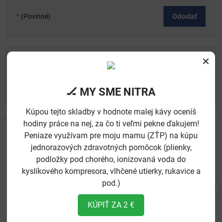
*
(Povinné)
Odoslať
studijoon​@gmail​.com
✕
Foto a video služby
ortodoxninitrancani​@gmail​.com
🏒 MY SME NITRA
E-shop
Kúpou tejto skladby v hodnote malej kávy oceníš
hodiny práce na nej, za čo ti veľmi pekne ďakujem!
ĎAKUJEME VŠETKÝM NAŠIM PODPOROVATEĽOM - BEZ VÁS BY
Peniaze využívam pre moju mamu (ZŤP) na kúpu
SME NEBOLI
jednorazových zdravotných pomôcok (plienky,
podložky pod chorého, ionizovaná voda do
kyslíkového kompresora, vlhčené utierky, rukavice a
pod.)
KÚPIŤ ZA 2 €