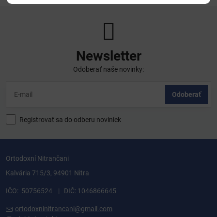
Newsletter
Odoberať naše novinky:
Odoberať
Registrovať sa do odberu noviniek
Ortodoxní Nitrančani
Kalvária 715/3, 94901 Nitra
IČO: 50756524 | DIČ: 1046866645
ortodoxninitrancani@gmail.com