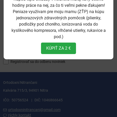
hodiny práce na nej, za čo ti veľmi pekne ďakujem!
Peniaze využívam pre moju mamu (ZŤP) na kúpu
jednorazových zdravotných pomôcok (plienky,
podložky pod chorého, ionizovaná voda do
Newsletter
kyslíkového kompresora, vlhčené utierky, rukavice a
Odoberať naše novinky:
pod.)
KÚPIŤ ZA 2 €
Odoberať
Registrovať sa do odberu noviniek
Ortodoxní Nitrančani
Kalvária 715/3, 94901 Nitra
IČO: 50756524 | DIČ: 1046866645
ortodoxninitrancani@gmail.com
rýchly kontakt