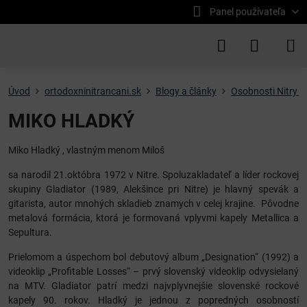
Panel používateľa
Úvod
ortodoxninitrancani.sk
Blogy a články
Osobnosti Nitry a
MIKO HLADKÝ
Miko Hladký , vlastným menom Miloš
sa narodil 21.októbra 1972 v Nitre. Spoluzakladateľ a líder rockovej
skupiny Gladiator (1989, Alekšince pri Nitre) je hlavný spevák a
gitarista, autor mnohých skladieb znamych v celej krajine. Pôvodne
metalová formácia, ktorá je formovaná vplyvmi kapely Metallica a
Sepultura.
Prielomom a úspechom bol debutový album „Designation“ (1992) a
videoklip „Profitable Losses“ – prvý slovenský videoklip odvysielaný
na MTV. Gladiator patrí medzi najvplyvnejšie slovenské rockové
kapely 90. rokov. Hladký je jednou z popredných osobností