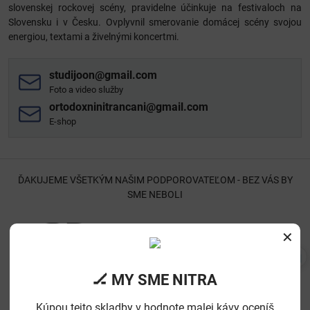
slovenskej rockovej scény, pravidelne účinkuje na festivaloch na
Slovensku i v Česku. Ovplyvnil smerovanie domácej scény svojou
energiou, textami a živelnými koncertmi.
studijoon​@gmail​.com
Foto a video služby
ortodoxninitrancani​@gmail​.com
E-shop
ĎAKUJEME VŠETKÝM NAŠIM PODPOROVATEĽOM - BEZ VÁS BY
SME NEBOLI
✕
🏒 MY SME NITRA
Kúpou tejto skladby v hodnote malej kávy oceníš