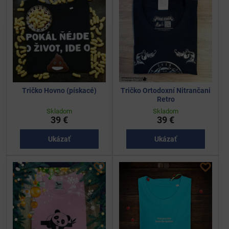
Tričko Hovno (pískacé)
Tričko Ortodoxní Nitrančani
Retro
Skladom
Skladom
39 €
39 €
Ukázať
Ukázať