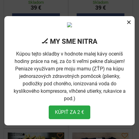
Skladom
Skladom
39 €
39 €
Ukázať
Ukázať
✕
🏒 MY SME NITRA
Kúpou tejto skladby v hodnote malej kávy oceníš
hodiny práce na nej, za čo ti veľmi pekne ďakujem!
Peniaze využívam pre moju mamu (ZŤP) na kúpu
jednorazových zdravotných pomôcok (plienky,
podložky pod chorého, ionizovaná voda do
kyslíkového kompresora, vlhčené utierky, rukavice a
Tričko Sellák
Tričko Basic Free ULICE
pod.)
Skladom
Skladom
39 €
39 €
KÚPIŤ ZA 2 €
Ukázať
Ukázať