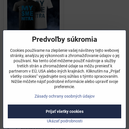
Predvoľby súkromia
Cookies používame na zlepšenie vašej návštevy tejto webovej
Tričko Basic Free MY SME
stránky, analýzu jej výkonnosti a zhromažďovanie údajov o jej
NITRA
používaní. Na tento účel môžeme použiť nástroje a služby
Skladom
tretích strán a zhromaždené údaje sa môžu preniesť k
39 €
partnerom v EÚ, USA alebo iných krajinách. Kliknutím na „Prijať
všetky cookies“ vyjadrujete svoj súhlas s týmto spracovaním.
Ukázať
Nižšie môžete nájsť podrobné informácie alebo upraviť svoje
preferencie.
Zásady ochrany osobných údajov
Nie sú žiadne ďalšie produkty.
1
2
Prijať všetky cookies
Ukázať podrobnosti
studijoon​@gmail​.com