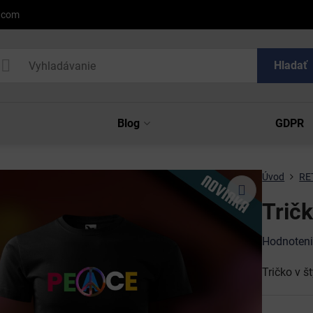
l.com
Hladať
Blog
GDPR
Úvod
RE
Trič
Hodnoten
Tričko v š