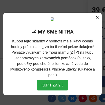
39 
✕
Pridať
🏒 MY SME NITRA
Výrobca:
Ad
Kúpou tejto skladby v hodnote malej kávy oceníš
hodiny práce na nej, za čo ti veľmi pekne ďakujem!
Recenzie
Disku
0
Peniaze využívam pre moju mamu (ZŤP) na kúpu
jednorazových zdravotných pomôcok (plienky,
podložky pod chorého, ionizovaná voda do
Zatiaľ bez hodnotenia. 
kyslíkového kompresora, vlhčené utierky, rukavice a
pod.)
Pridať recenziu
KÚPIŤ ZA 2 €
Facebook
Twitter
Bluesky
Pinterest
Reddit
L