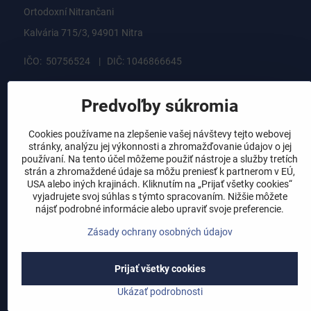
Ortodoxní Nitrančani
Kalvária 715/3, 94901 Nitra
IČO: 50756524 | DIČ: 1046866645
ortodoxninitrancani@gmail.com
Predvoľby súkromia
rýchly kontakt
Cookies používame na zlepšenie vašej návštevy tejto webovej
stránky, analýzu jej výkonnosti a zhromažďovanie údajov o jej
používaní. Na tento účel môžeme použiť nástroje a služby tretích
strán a zhromaždené údaje sa môžu preniesť k partnerom v EÚ,
USA alebo iných krajinách. Kliknutím na „Prijať všetky cookies“
vyjadrujete svoj súhlas s týmto spracovaním. Nižšie môžete
nájsť podrobné informácie alebo upraviť svoje preferencie.
Zásady ochrany osobných údajov
Prijať všetky cookies
Ukázať podrobnosti
Zapamätaj si: 