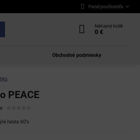
Panel používateľa
Nákupný košík
0 €
Obchodné podmienky
TRO
ko PEACE
ie
týle hesla 60's