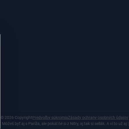
©
2026
Copyright
Predvoľby súkromia
Zásady ochrany osobných údajov
Móžeš byť aj s Paríža, ale pokál ňé si z Nitry, aj tak si sellák. A ví to už aj: