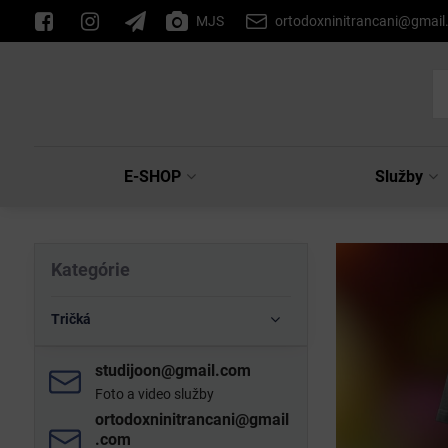
MJS
ortodoxninitrancani@gmai
E-SHOP
Služby
Kategórie
Tričká
studijoon​@gmail​.com
Foto a video služby
ortodoxninitrancani​@gmail​
.com