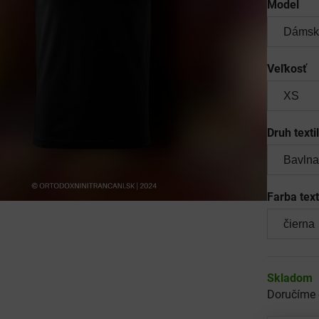
Model
Veľkosť
Druh texti
Farba text
Skladom
Doručíme