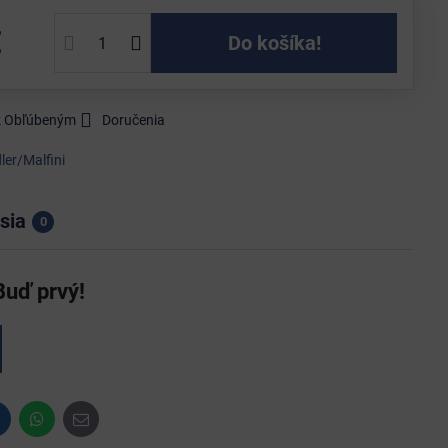
€
Do košíka!
 k Obľúbeným
Doručenia
ler/Malfini
sia
0
Buď prvý!
inkedIn
WhatsApp
E-
mail