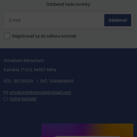
Odoberať naše novinky:
Odoberať
Registrovať sa do odberu noviniek
Ortodoxní Nitrančani
Kalvária 715/3, 94901 Nitra
IČO: 50756524 | DIČ: 1046866645
ortodoxninitrancani@gmail.com
rýchly kontakt