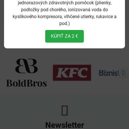
jednorazových zdravotných pomôcok (plienky,
Foto a video služby
podložky pod chorého, ionizovaná voda do
ortodoxninitrancani​@gmail​.com
kyslíkového kompresora, vlhčené utierky, rukavice a
E-shop
pod.)
KÚPIŤ ZA 2 €
ĎAKUJEME VŠETKÝM NAŠIM PODPOROVATEĽOM - BEZ VÁS BY
SME NEBOLI
Newsletter