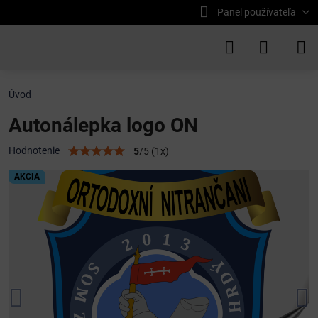
Panel používateľa
Úvod
Autonálepka logo ON
Hodnotenie
5
/
5
(
1
x)
AKCIA