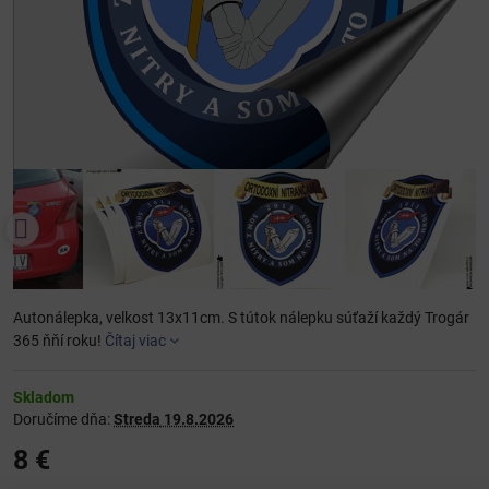
Autonálepka, velkost 13x11cm. S tútok nálepku súťaží každý Trogár
365 ňňí roku!
Čítaj viac
Skladom
Doručíme dňa:
Streda
19.8.2026
8 €