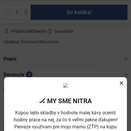
Do košíka!
Pridať k Obľúbeným
Doručenia
Výrobca:
Ortodoxní Nitrančani
Popis
Recenzie
0
✕
Diskusia
0
🏒 MY SME NITRA
Facebook
Twitter
Bluesky
Pinterest
Reddit
LinkedIn
WhatsApp
E-
Kúpou tejto skladby v hodnote malej kávy oceníš
mail
hodiny práce na nej, za čo ti veľmi pekne ďakujem!
Peniaze využívam pre moju mamu (ZŤP) na kúpu
studijoon​@gmail​.com