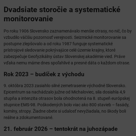
Dvadsiate storočie a systematické
monitorovanie
Po roku 1906 Slovensko zaznamenávalo menšie otrasy, no nič, čo by
vzbudilo väčšiu pozornosť verejnosti. Seizmické monitorovanie sa
postupne zlepšovalo a od roku 1987 funguje systematické
prístrojové sledovanie pokrývajúce celé územie krajiny, ktoré
zabezpečuje Geofyzikálny ústav Slovenskej akadémie vied. Práve
vďaka nemu máme dnes spoľahlivé a presné dáta o každom otrase.
Rok 2023 – budíček z východu
9. októbra 2023 zasiahlo silné zemetrasenie východné Slovensko.
Epicentrum sa nachádzalo južne od Michaloviec, sila dosiahla 4,9
stupňa a intenzita otrasov bola ohodnotená na 8. stupeň európskej
stupnice EMS-98. Poškodených bolo viac ako 800 stavieb – fasády,
komíny, stropy. Žiadne obete si udalosť nevyžiadala, no škody boli
reálne a zdokumentované.
21. február 2026 – tentokrát na juhozápade