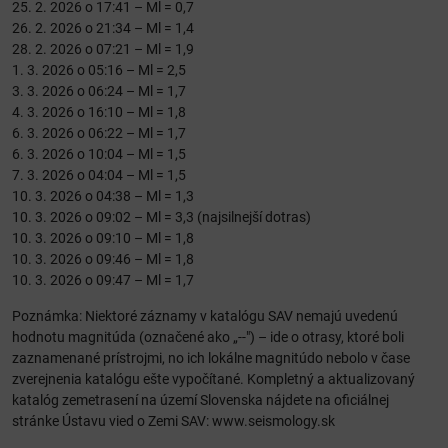
25. 2. 2026 o 17:41 – Ml = 0,7
26. 2. 2026 o 21:34 – Ml = 1,4
28. 2. 2026 o 07:21 – Ml = 1,9
1. 3. 2026 o 05:16 – Ml = 2,5
3. 3. 2026 o 06:24 – Ml = 1,7
4. 3. 2026 o 16:10 – Ml = 1,8
6. 3. 2026 o 06:22 – Ml = 1,7
6. 3. 2026 o 10:04 – Ml = 1,5
7. 3. 2026 o 04:04 – Ml = 1,5
10. 3. 2026 o 04:38 – Ml = 1,3
10. 3. 2026 o 09:02 – Ml = 3,3 (najsilnejší dotras)
10. 3. 2026 o 09:10 – Ml = 1,8
10. 3. 2026 o 09:46 – Ml = 1,8
10. 3. 2026 o 09:47 – Ml = 1,7
Poznámka: Niektoré záznamy v katalógu SAV nemajú uvedenú
hodnotu magnitúda (označené ako „--") – ide o otrasy, ktoré boli
zaznamenané prístrojmi, no ich lokálne magnitúdo nebolo v čase
zverejnenia katalógu ešte vypočítané. Kompletný a aktualizovaný
katalóg zemetrasení na území Slovenska nájdete na oficiálnej
stránke Ústavu vied o Zemi SAV: www.seismology.sk