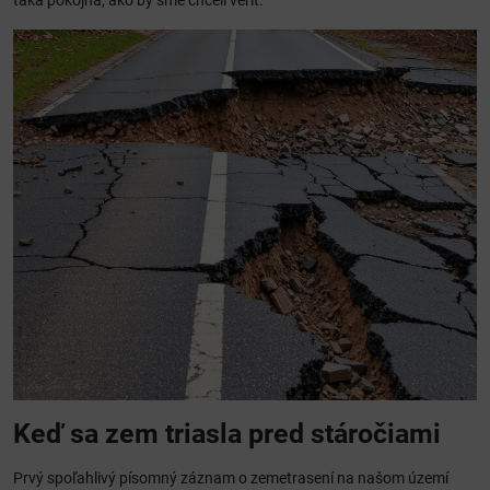
taká pokojná, ako by sme chceli veriť.
Keď sa zem triasla pred stáročiami
Prvý spoľahlivý písomný záznam o zemetrasení na našom území