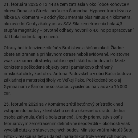
21. februára 2026 o 13:44 sa zem zatriasla v okolí obce Rohovce v
okrese Dunajská Streda, neďaleko Šamorína. Hypocentrum ležalo v
hĺbke 6,9 kilometra – s odchýlkou merania plus mínus 4,4 kilometra,
ako uviedol Geofyzikálny ústav SAV. Sila zemetrasenia bola 4,3
stupňa magnitúdy – prvotné odhady hovorili o 4,6, no po spracovaní
dát bola hodnota upresnená.
Otrasy boli intenzívne citeľné v Bratislave a širšom okolí. Žiadne
obete ani zranenia pri hlavnom otrase neboli evidované. Poisťovne
však zaznamenali stovky nahlásených škôd na budovách. Medzi
konkrétne poškodené objekty patril pamiatkovo chránený
rímskokatolícky kostol sv. Antona Padovského v obci Báč a budova
základnej a materskej školy vo Veľkej Pake. Poškodené bolo aj
Gymnázium v Šamoríne so škodou vyčíslenou na viac ako 16 000
eur.
25. februára 2026 sa v Komárne zrútil betónový prístrešok nad
vstupom do budovy klientského centra okresného úradu. Jedna
osoba zahynula, ďalšia bola zranená. Úrady priamu súvislosť s
februárovým zemetrasením definitívne nepotvrdili – okolnosti však
vyvolali otázky o stave verejných budov. Minister vnútra Matúš Šutaj
Eštok v reakcii na tieto udalosti nariadil kontroly verejných budov.