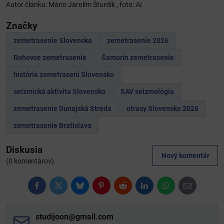
Autor článku: Mário Jarolím Šturdík , foto: AI
Značky
zemetrasenie Slovensko
zemetrasenie 2026
Rohovce zemetrasenie
Šamorín zemetrasenie
história zemetrasení Slovensko
seizmická aktivita Slovensko
SAV seizmológia
zemetrasenie Dunajská Streda
otrasy Slovensko 2026
zemetrasenie Bratislava
Diskusia
Nový komentár
(0 komentárov)
Facebook
Twitter
Bluesky
Pinterest
Reddit
LinkedIn
WhatsApp
E-
mail
studijoon​@gmail​.com