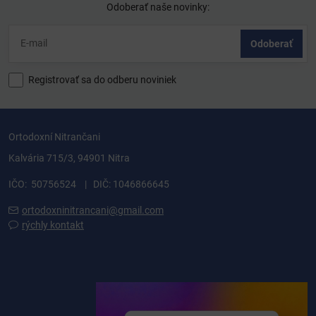
Odoberať naše novinky:
Odoberať
Registrovať sa do odberu noviniek
Ortodoxní Nitrančani
Kalvária 715/3, 94901 Nitra
IČO: 50756524 | DIČ: 1046866645
ortodoxninitrancani@gmail.com
rýchly kontakt