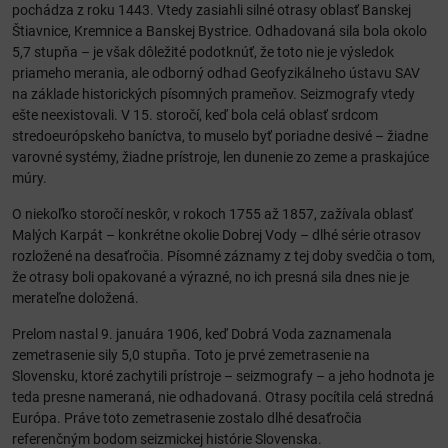
pochádza z roku 1443. Vtedy zasiahli silné otrasy oblasť Banskej
Štiavnice, Kremnice a Banskej Bystrice. Odhadovaná sila bola okolo
5,7 stupňa – je však dôležité podotknúť, že toto nie je výsledok
priameho merania, ale odborný odhad Geofyzikálneho ústavu SAV
na základe historických písomných prameňov. Seizmografy vtedy
ešte neexistovali. V 15. storočí, keď bola celá oblasť srdcom
stredoeurópskeho baníctva, to muselo byť poriadne desivé – žiadne
varovné systémy, žiadne prístroje, len dunenie zo zeme a praskajúce
múry.
O niekoľko storočí neskôr, v rokoch 1755 až 1857, zažívala oblasť
Malých Karpát – konkrétne okolie Dobrej Vody – dlhé série otrasov
rozložené na desaťročia. Písomné záznamy z tej doby svedčia o tom,
že otrasy boli opakované a výrazné, no ich presná sila dnes nie je
merateľne doložená.
Prelom nastal 9. januára 1906, keď Dobrá Voda zaznamenala
zemetrasenie sily 5,0 stupňa. Toto je prvé zemetrasenie na
Slovensku, ktoré zachytili prístroje – seizmografy – a jeho hodnota je
teda presne nameraná, nie odhadovaná. Otrasy pocítila celá stredná
Európa. Práve toto zemetrasenie zostalo dlhé desaťročia
referenčným bodom seizmickej histórie Slovenska.