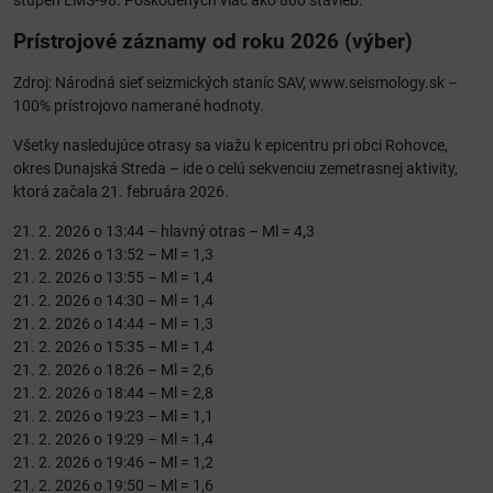
stupeň EMS-98. Poškodených viac ako 800 stavieb.
Prístrojové záznamy od roku 2026 (výber)
Zdroj: Národná sieť seizmických staníc SAV, www.seismology.sk –
100% prístrojovo namerané hodnoty.
Všetky nasledujúce otrasy sa viažu k epicentru pri obci Rohovce,
okres Dunajská Streda – ide o celú sekvenciu zemetrasnej aktivity,
ktorá začala 21. februára 2026.
21. 2. 2026 o 13:44 – hlavný otras – Ml = 4,3
21. 2. 2026 o 13:52 – Ml = 1,3
21. 2. 2026 o 13:55 – Ml = 1,4
21. 2. 2026 o 14:30 – Ml = 1,4
21. 2. 2026 o 14:44 – Ml = 1,3
21. 2. 2026 o 15:35 – Ml = 1,4
21. 2. 2026 o 18:26 – Ml = 2,6
21. 2. 2026 o 18:44 – Ml = 2,8
21. 2. 2026 o 19:23 – Ml = 1,1
21. 2. 2026 o 19:29 – Ml = 1,4
21. 2. 2026 o 19:46 – Ml = 1,2
21. 2. 2026 o 19:50 – Ml = 1,6