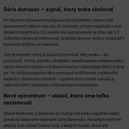
Séria dotrasov – signál, ktorý treba sledovať
Po hlavnom otrase seizmológovia Geofyzikálneho ústavu SAV
zaznamenali celkovo viac ako 41 dotrasov, pričom najsilnejší z nich
dosiahol magnitúdu 2,8, neskôr bol zaznamenaný aj otras sily 3,3.
Odborníci verejnosť informovali, že ďalšie dotrasy možno očakávať v
horizonte týždňov až mesiacov.
Toto je moment, ktorý si zaslúži pozornosť. Nie panika – ale
pozornosť. Vzorec jedného silnejšieho zemetrasenia nasledovaného
sériou menších otrasov v krátkom čase je v seizmológii dobre známy
jav. Vo väčšine prípadov ide o postupné uvoľňovanie zvyškového
napätia v zlomovom systéme – a práve tento scenár opisujú aj
odborníci SAV v súvislosti s februárovými udalosťami.
Nové epicentrum – oblasť, ktorú sme toľko
nesledovali
Oblasť Rohroviec a Šamorína pri Dunaji historicky nepatrila medzi
primárne sledované seizmické zóny Slovenska. Klasickým centrom
aktivity bola oblasť Dobrej Vody a Malých Karpát, ktorá leží