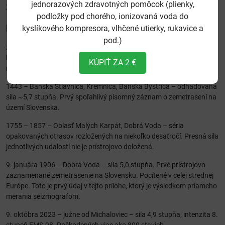
jednorazových zdravotných pomôcok (plienky,
Slovensku
podložky pod chorého, ionizovaná voda do
Historické záznamy (pred rokom 1987)
kyslíkového kompresora, vlhčené utierky, rukavice a
pod.)
Zdroj: Makroseizmický katalóg SAV (Labák & Brouček, 1996),
historické písomné pramene. Hodnoty sily sú pri udalostiach pred
KÚPIŤ ZA 2 €
rokom 1906 odborné odhady, nie priame merania prístrojmi.
1443 – Banská Štiavnica, Kremnica, Banská Bystrica – odhadovaná
sila ~5,7 stupňa. Prvý spoľahlivý písomný záznam o zemetrasení na
území Slovenska.
1755 – 1857 – Oblasť Malých Karpát, Dobrá Voda – séria
opakovaných otrasov rozložených na niekoľko desaťročí. Presná sila
jednotlivých udalostí nie je prístrojovo doložená.
9. januára 1906 – Dobrá Voda – sila 5,0 stupňa. Prvé prístrojovo
zaznamenané zemetrasenie na Slovensku. Pocítené v celej strednej
Európe. Toto je prvý údaj v tejto prílohe, ktorý je výsledkom priameho
merania seizmografom.
9. októbra 2023 – južne od Michaloviec – sila 4,9 stupňa, intenzita 8.