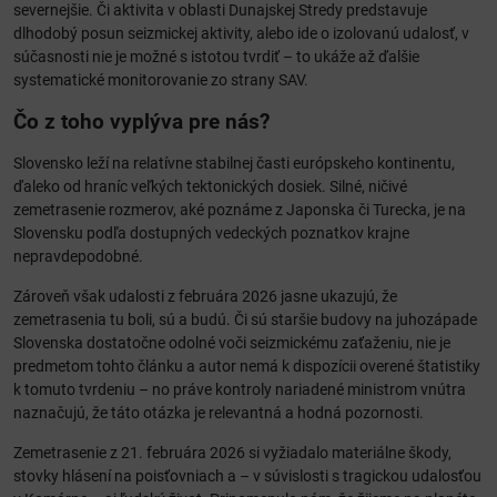
severnejšie. Či aktivita v oblasti Dunajskej Stredy predstavuje
dlhodobý posun seizmickej aktivity, alebo ide o izolovanú udalosť, v
súčasnosti nie je možné s istotou tvrdiť – to ukáže až ďalšie
systematické monitorovanie zo strany SAV.
Čo z toho vyplýva pre nás?
Slovensko leží na relatívne stabilnej časti európskeho kontinentu,
ďaleko od hraníc veľkých tektonických dosiek. Silné, ničivé
zemetrasenie rozmerov, aké poznáme z Japonska či Turecka, je na
Slovensku podľa dostupných vedeckých poznatkov krajne
nepravdepodobné.
Zároveň však udalosti z februára 2026 jasne ukazujú, že
zemetrasenia tu boli, sú a budú. Či sú staršie budovy na juhozápade
Slovenska dostatočne odolné voči seizmickému zaťaženiu, nie je
predmetom tohto článku a autor nemá k dispozícii overené štatistiky
k tomuto tvrdeniu – no práve kontroly nariadené ministrom vnútra
naznačujú, že táto otázka je relevantná a hodná pozornosti.
Zemetrasenie z 21. februára 2026 si vyžiadalo materiálne škody,
stovky hlásení na poisťovniach a – v súvislosti s tragickou udalosťou