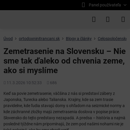
Panel používateľa
Úvod
ortodoxninitrancani.sk
Blogy a články
Celospoločenské 
Zemetrasenie na Slovensku – Nie
sme tak ďaleko od chvenia zeme,
ako si myslíme
Pridané
Počet
11.3.2026 10:52:33
686
zobrazení
Keď sa povie zemetrasenie, väčšina z nás si predstaví zábery z
Japonska, Turecka alebo Talianska. Krajiny, kde sa zem trasie
pravidelne, kde ľudia stavajú domy s ohľadom na seizmické normy a
kde záchranné zložky majú zemetrasenia doslova v popise práce.
Slovensko do tejto predstavy nezapadá. A predsa – história a najmä
posledné týždne nám pripomínajú, že zem pod našimi nohami nie je