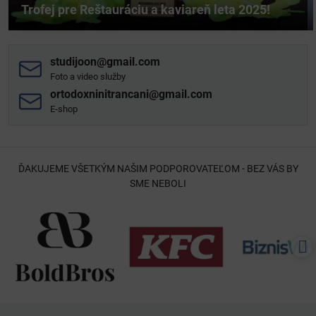
Trofej pre Reštauráciu a kaviareň leta 2025!
studijoon​@gmail​.com
Foto a video služby
ortodoxninitrancani​@gmail​.com
E-shop
ĎAKUJEME VŠETKÝM NAŠIM PODPOROVATEĽOM - BEZ VÁS BY
SME NEBOLI