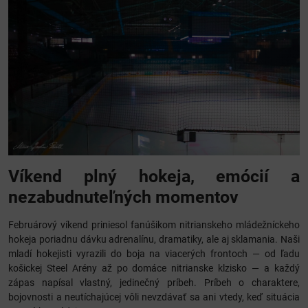
Víkend plný hokeja, emócií a
nezabudnuteľných momentov
Februárový víkend priniesol fanúšikom nitrianskeho mládežníckeho
hokeja poriadnu dávku adrenalínu, dramatiky, ale aj sklamania. Naši
mladí hokejisti vyrazili do boja na viacerých frontoch — od ľadu
košickej Steel Arény až po domáce nitrianske klzisko — a každý
zápas napísal vlastný, jedinečný príbeh. Príbeh o charaktere,
bojovnosti a neutíchajúcej vôli nevzdávať sa ani vtedy, keď situácia