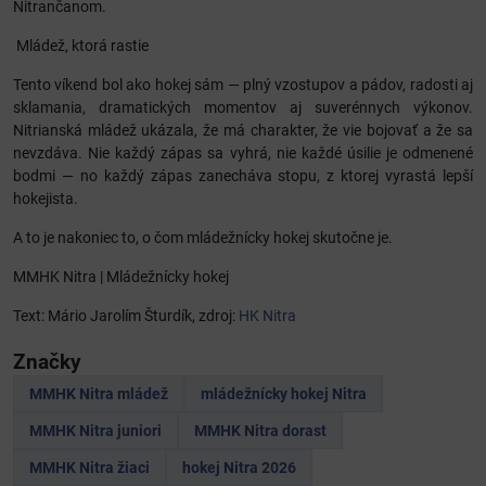
Nitrančanom.
Mládež, ktorá rastie
Tento víkend bol ako hokej sám — plný vzostupov a pádov, radosti aj
sklamania, dramatických momentov aj suverénnych výkonov.
Nitrianská mládež ukázala, že má charakter, že vie bojovať a že sa
nevzdáva. Nie každý zápas sa vyhrá, nie každé úsilie je odmenené
bodmi — no každý zápas zanecháva stopu, z ktorej vyrastá lepší
hokejista.
A to je nakoniec to, o čom mládežnícky hokej skutočne je.
MMHK Nitra | Mládežnícky hokej
Text: Mário Jarolím Šturdík, zdroj:
HK Nitra
Značky
MMHK Nitra mládež
mládežnícky hokej Nitra
MMHK Nitra juniori
MMHK Nitra dorast
MMHK Nitra žiaci
hokej Nitra 2026