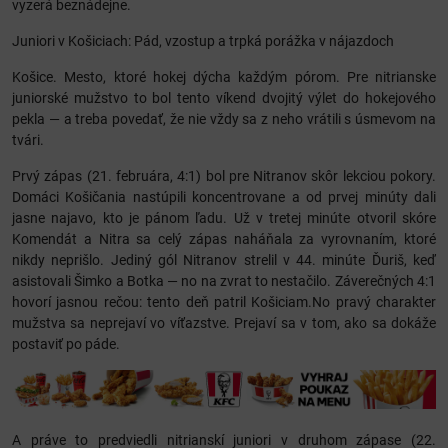
vyzerá beznádejne.
Juniori v Košiciach: Pád, vzostup a trpká porážka v nájazdoch
Košice. Mesto, ktoré hokej dýcha každým pórom. Pre nitrianske
juniorské mužstvo to bol tento víkend dvojitý výlet do hokejového
pekla — a treba povedať, že nie vždy sa z neho vrátili s úsmevom na
tvári.
Prvý zápas (21. februára, 4:1) bol pre Nitranov skôr lekciou pokory.
Domáci Košičania nastúpili koncentrovane a od prvej minúty dali
jasne najavo, kto je pánom ľadu. Už v tretej minúte otvoril skóre
Komendát a Nitra sa celý zápas naháňala za vyrovnaním, ktoré
nikdy neprišlo. Jediný gól Nitranov strelil v 44. minúte Ďuriš, keď
asistovali Šimko a Botka — no na zvrat to nestačilo. Záverečných 4:1
hovorí jasnou rečou: tento deň patril Košiciam.No pravý charakter
mužstva sa neprejaví vo víťazstve. Prejaví sa v tom, ako sa dokáže
postaviť po páde.
A práve to predviedli nitrianskí juniori v druhom zápase (22.