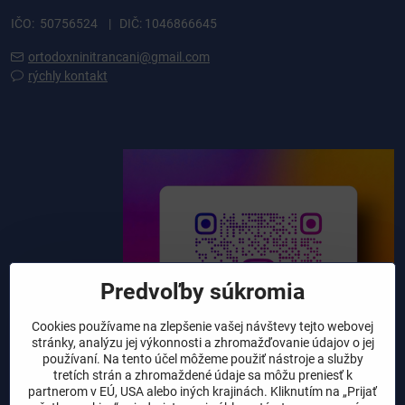
IČO: 50756524 | DIČ: 1046866645
ortodoxninitrancani@gmail.com
rýchly kontakt
Predvoľby súkromia
Cookies používame na zlepšenie vašej návštevy tejto webovej
stránky, analýzu jej výkonnosti a zhromažďovanie údajov o jej
používaní. Na tento účel môžeme použiť nástroje a služby
tretích strán a zhromaždené údaje sa môžu preniesť k
partnerom v EÚ, USA alebo iných krajinách. Kliknutím na „Prijať