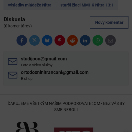
výsledky mládeže Nitra
starší žiaci MMHK Nitra 13:1
Diskusia
Nový komentár
(0 komentárov)
Facebook
Twitter
Bluesky
Pinterest
Reddit
LinkedIn
WhatsApp
E-
mail
studijoon​@gmail​.com
Foto a video služby
ortodoxninitrancani​@gmail​.com
E-shop
ĎAKUJEME VŠETKÝM NAŠIM PODPOROVATEĽOM - BEZ VÁS BY
SME NEBOLI