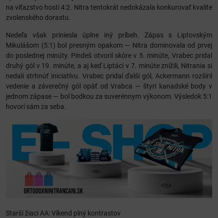
na víťazstvo hostí 4:2. Nitra tentokrát nedokázala konkurovať kvalite
zvolenského dorastu.
Nedeľa však priniesla úplne iný príbeh. Zápas s Liptovským
Mikulášom (5:1) bol presným opakom — Nitra dominovala od prvej
do poslednej minúty. Pindeš otvoril skóre v 5. minúte, Vrabec pridal
druhý gól v 19. minúte, a aj keď Liptáci v 7. minúte znížili, Nitrania si
nedali strhnúť iniciatívu. Vrabec pridal ďalší gól, Ackermann rozšíril
vedenie a záverečný gól opäť od Vrabca — štyri kanadské body v
jednom zápase — bol bodkou za suverénnym výkonom. Výsledok 5:1
hovorí sám za seba.
Starší žiaci AA: Víkend plný kontrastov