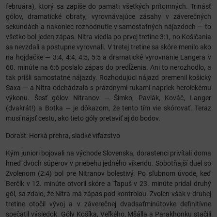
februára), ktorý sa zapíše do pamäti všetkých prítomných. Trinásť
gólov, dramatické obraty, vyrovnávajúce zásahy v záverečných
sekundách a nakoniec rozhodnutie v samostatných nájazdoch — to
všetko bol jeden zápas. Nitra viedla po prvej tretine 3:1, no Košičania
sa nevzdali a postupne vyrovnali. V tretej tretine sa skóre menilo ako
na hojdačke — 3:4, 4:4, 4:5, 5:5 a dramatické vyrovnanie Langera v
60. minúte na 6:6 poslalo zápas do predĺženia. Ani to nerozhodlo, a
tak prišli samostatné nájazdy. Rozhodujúci nájazd premenil košický
Saxa — a Nitra odchádzala s prázdnymi rukami napriek heroickému
výkonu. Šesť gólov Nitranov — Šimko, Pavlák, Kováč, Langer
(dvakrát!) a Botka — je dôkazom, že tento tím vie skórovať. Teraz
musí nájsť cestu, ako tieto góly pretaviť aj do bodov.
Dorast: Horká prehra, sladké víťazstvo
Kým juniori bojovali na východe Slovenska, dorastenci privítali doma
hneď dvoch súperov v priebehu jedného víkendu. Sobotňajší duel so
Zvolenom (2:4) bol pre Nitranov bolestivý. Po sľubnom úvode, keď
Berčík v 12. minúte otvoril skóre a Ťapuš v 23. minúte pridal druhý
gól, sa zdalo, že Nitra má zápas pod kontrolou. Zvolen však v druhej
tretine otočil vývoj a v záverečnej dvadsaťminútovke definitívne
spečatil výsledok. Góly Košíka, Veľkého, Mšálla a Parakhonku stačili