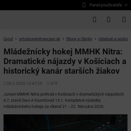
Panel používateľa
Úvod
ortodoxninitrancani.sk
Blogy a články
Udalosti a podujat
Mládežnícky hokej MMHK Nitra:
Dramatické nájazdy v Košiciach a
historický kanár starších žiakov
Pridané
Počet
26.2.2026 12:47:25
419
zobrazení
Juniori MMHK Nitra prehrali v Košiciach v dramatických nájazdoch
6:7, starší žiaci A triumfovali 13:1. Kompletné výsledky
mládežníckeho hokeja za víkend 21.–22. februára 2026.