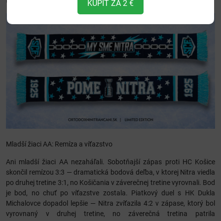
týždne dopredu.
KÚPIŤ ZA 2 €
Mladší žiaci AA: Remíza a víťazstvo
Ani mladší žiaci AA nezaháľali. Sobotňajší zápas proti HC Košice
skončil remízou 3:3 — dramatická bodová deľba, v ktorej Nitra viedla
po druhej tretine 3:1, no Košičania v záverečnej tretine vyrovnali. Bod
je bod, no chuť po víťazstve zostala. Piatkový duel s HK Dukla
Michalovce dopadol lepšie — Nitra zvíťazila 4:2 v zápase, ktorý bol
vyrovnaný v druhej tretine, no záverečná tretina patrila