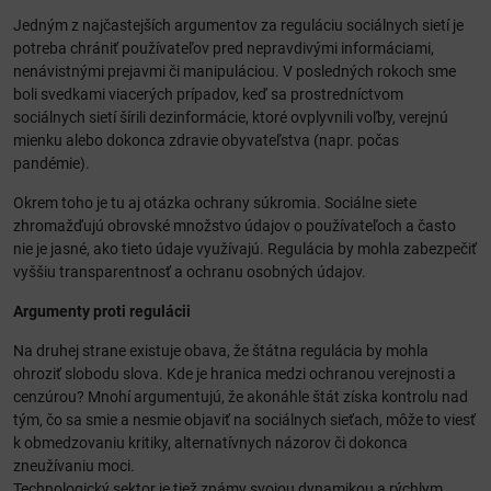
Jedným z najčastejších argumentov za reguláciu sociálnych sietí je
potreba chrániť používateľov pred nepravdivými informáciami,
nenávistnými prejavmi či manipuláciou. V posledných rokoch sme
boli svedkami viacerých prípadov, keď sa prostredníctvom
sociálnych sietí šírili dezinformácie, ktoré ovplyvnili voľby, verejnú
mienku alebo dokonca zdravie obyvateľstva (napr. počas
pandémie).
Okrem toho je tu aj otázka ochrany súkromia. Sociálne siete
zhromažďujú obrovské množstvo údajov o používateľoch a často
nie je jasné, ako tieto údaje využívajú. Regulácia by mohla zabezpečiť
vyššiu transparentnosť a ochranu osobných údajov.
Argumenty proti regulácii
Na druhej strane existuje obava, že štátna regulácia by mohla
ohroziť slobodu slova. Kde je hranica medzi ochranou verejnosti a
cenzúrou? Mnohí argumentujú, že akonáhle štát získa kontrolu nad
tým, čo sa smie a nesmie objaviť na sociálnych sieťach, môže to viesť
k obmedzovaniu kritiky, alternatívnych názorov či dokonca
zneužívaniu moci.
Technologický sektor je tiež známy svojou dynamikou a rýchlym