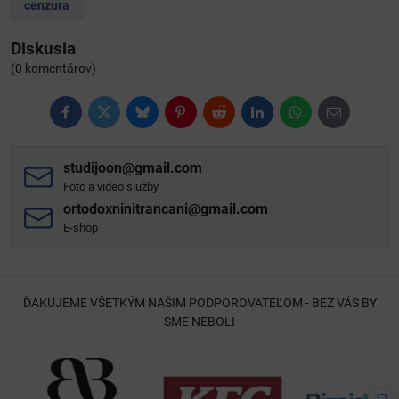
cenzura
Diskusia
(0 komentárov)
Facebook
Twitter
Bluesky
Pinterest
Reddit
LinkedIn
WhatsApp
E-
mail
studijoon​@gmail​.com
Foto a video služby
ortodoxninitrancani​@gmail​.com
E-shop
ĎAKUJEME VŠETKÝM NAŠIM PODPOROVATEĽOM - BEZ VÁS BY
SME NEBOLI