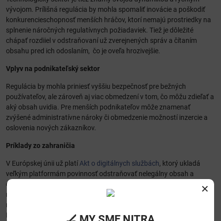
vývojom. Prílišná regulácia by mohla spomaliť inovácie a poškodiť
konkurencieschopnosť menších hráčov, ktorí nemajú prostriedky na
splnenie náročných regulatívnych požiadaviek. Tiež je dôležité
chápať rozdiiel v odstraňovaní už zverejnených správ a čítaním
obsahu pred ich odoslaním, čo je oveľa hrozivejšie.
Vplyv na podnikateľský sektor
Regulácia by mohla priniesť vyššiu bezpečnosť pre bežných
používateľov, ale zároveň aj viac obmedzení v tom, čo môžu zdieľať a
aký obsah uvidia. Pre menších podnikateľov môže znamenať
zvýšené administratívne nároky či obmedzenie možností inzercie a
oslovenia nových zákazníkov.
Príklady zo zahraničia
V Európskej únii už platí
Akt o digitálnych službách
, ktorý ukladá
veľkým platformám povinnosť odstraňovať nelegálny obsah a
chrániť používateľov pred škodlivými materiálmi. V USA je diskusia o
✕
regulácii veľmi živá, no krajina zatiaľ uprednostňuje väčšiu slobodu
na internete a to aj pod vplyvom škandálu, kedy zakladateľ
Facebooku priznal pred súdom, že vládne zložky Bidenovej
🏒 MY SME NITRA