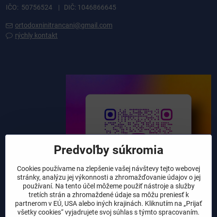
IČO: 50756524 | DIČ: 1046866645
ortodoxninitrancani@gmail.com
rýchly kontakt
Predvoľby súkromia
Cookies používame na zlepšenie vašej návštevy tejto webovej
stránky, analýzu jej výkonnosti a zhromažďovanie údajov o jej
používaní. Na tento účel môžeme použiť nástroje a služby
tretích strán a zhromaždené údaje sa môžu preniesť k
partnerom v EÚ, USA alebo iných krajinách. Kliknutím na „Prijať
všetky cookies“ vyjadrujete svoj súhlas s týmto spracovaním.