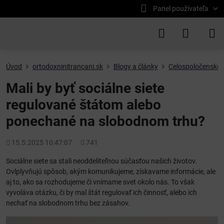
Panel používateľa
Úvod
ortodoxninitrancani.sk
Blogy a články
Celospoločenské 
Mali by byť sociálne siete
regulované štátom alebo
ponechané na slobodnom trhu?
Pridané
Počet
15.5.2025 10:47:07
741
zobrazení
Sociálne siete sa stali neoddeliteľnou súčasťou našich životov.
Ovlplyvňujú spôsob, akým komunikujeme, získavame informácie, ale
aj to, ako sa rozhodujeme či vnímame svet okolo nás. To však
vyvoláva otázku, či by mal štát regulovať ich činnosť, alebo ich
nechať na slobodnom trhu bez zásahov.