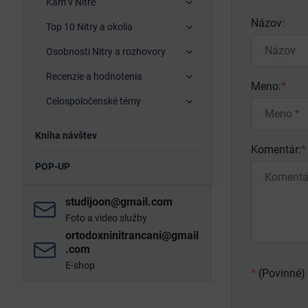
Kam v Nitre
Názov:
Top 10 Nitry a okolia
Osobnosti Nitry a rozhovory
Recenzie a hodnotenia
Meno:
*
Celospoločenské témy
Kniha návštev
Komentár:
*
POP-UP
studijoon​@gmail​.com
Foto a video služby
ortodoxninitrancani​@gmail​
.com
E-shop
*
(Povinné)