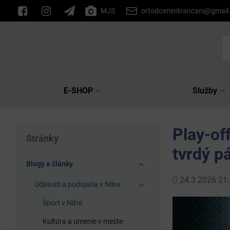
MJS
ortodoxninitrancani@gmai
E-SHOP
Služby
Play-of
Stránky
tvrdý p
Blogy a články
Pridané
24.3.2026 21:
Udalosti a podujatia v Nitre
Šport v Nitre
Kultúra a umenie v meste