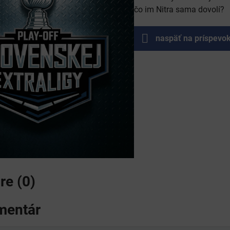
čo im Nitra sama dovolí?
naspäť na príspevo
e (0)
mentár