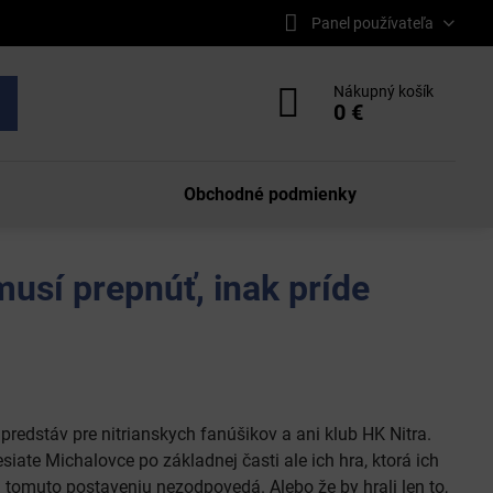
Panel používateľa
Nákupný košík
0 €
Obchodné podmienky
musí prepnúť, inak príde
 predstáv pre nitrianskych fanúšikov a ani klub HK Nitra.
iate Michalovce po základnej časti ale ich hra, ktorá ich
 tomuto postaveniu nezodpovedá. Alebo že by hrali len to,