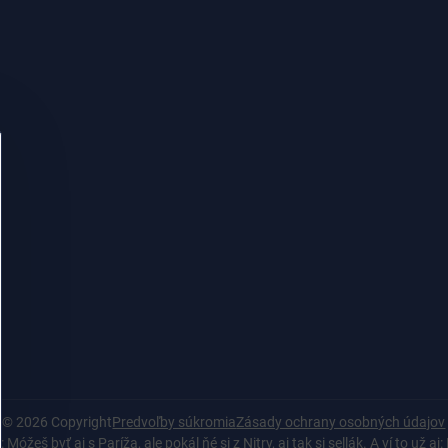
©
2026
Copyright
Predvoľby súkromia
Zásady ochrany osobných údajov
Móžeš byť aj s Paríža, ale pokál ňé si z Nitry, aj tak si sellák. A ví to už aj: