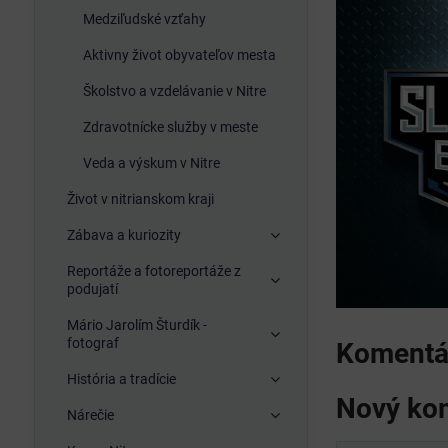
Medziľudské vzťahy
Aktivny život obyvateľov mesta
Školstvo a vzdelávanie v Nitre
Zdravotnícke služby v meste
Veda a výskum v Nitre
Život v nitrianskom kraji
Zábava a kuriozity
Reportáže a fotoreportáže z
podujatí
Mário Jarolím Šturdík -
fotograf
Komentár
História a tradície
Nový ko
Nárečie