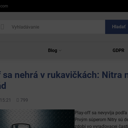
l.com
Hladať
Blog
GDPR
f sa nehrá v rukavičkách: Nitra 
ád
Počet
15:21
799
zobrazení
Play-off sa nevyvíja podľa
Prvým súperom Nitry sú des
zdobí vo vyraďovacej časti