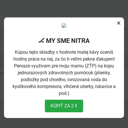
✕
🏒 MY SME NITRA
Kúpou tejto skladby v hodnote malej kávy oceníš
hodiny práce na nej, za čo ti veľmi pekne ďakujem!
Peniaze využívam pre moju mamu (ZŤP) na kúpu
jednorazových zdravotných pomôcok (plienky,
podložky pod chorého, ionizovaná voda do
kyslíkového kompresora, vlhčené utierky, rukavice a
pod.)
KÚPIŤ ZA 2 €