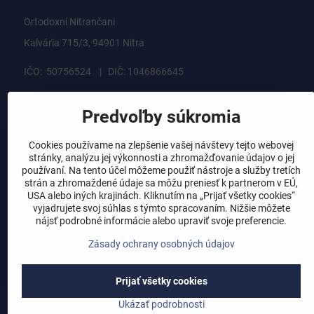
Ortodoxní Nitrančani
Kalvária 715/3, 94901 Nitra
IČO: 50756524 | DIČ: 1046866645
ortodoxninitrancani@gmail.com
Predvoľby súkromia
rýchly kontakt
Cookies používame na zlepšenie vašej návštevy tejto webovej
stránky, analýzu jej výkonnosti a zhromažďovanie údajov o jej
používaní. Na tento účel môžeme použiť nástroje a služby tretích
strán a zhromaždené údaje sa môžu preniesť k partnerom v EÚ,
USA alebo iných krajinách. Kliknutím na „Prijať všetky cookies“
vyjadrujete svoj súhlas s týmto spracovaním. Nižšie môžete
nájsť podrobné informácie alebo upraviť svoje preferencie.
Zásady ochrany osobných údajov
Prijať všetky cookies
Ukázať podrobnosti
Zapamätaj si: 