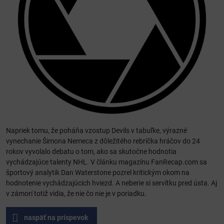
Napriek tomu, že poháňa vzostup Devils v tabuľke, výrazné
vynechanie Šimona Nemeca z dôležitého rebríčka hráčov do 24
rokov vyvolalo debatu o tom, ako sa skutočne hodnotia
vychádzajúce talenty NHL. V článku magazínu FanRecap.com sa
športový analytik Dan Waterstone pozrel kritickým okom na
hodnotenie vychádzajúcich hviezd. A neberie si servítku pred ústa. Aj
v zámorí totiž vidia, že nie čo nie je v poriadku.
naspäť na príspevok