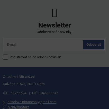
Newsletter
Odoberať naše novinky:
Odoberať
Registrovať sa do odberu noviniek
Ortodoxní Nitrančani
Kalvária 715/3, 94901 Nitra
IČO: 50756524 | DIČ: 1046866645
ortodoxninitrancani@gmail.com
rýchly kontakt