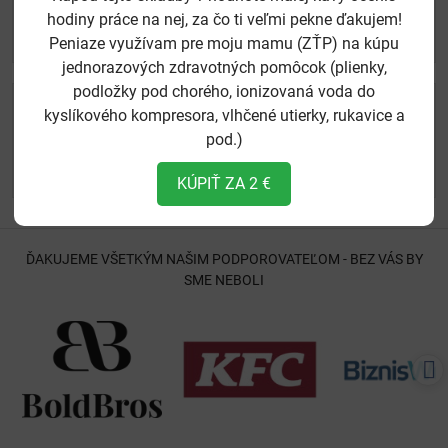
hodiny práce na nej, za čo ti veľmi pekne ďakujem!
*
(Povinné)
Odoslať
Peniaze využívam pre moju mamu (ZŤP) na kúpu
jednorazových zdravotných pomôcok (plienky,
podložky pod chorého, ionizovaná voda do
studijoon​@gmail​.com
kyslíkového kompresora, vlhčené utierky, rukavice a
Foto a video služby
pod.)
ortodoxninitrancani​@gmail​.com
E-shop
KÚPIŤ ZA 2 €
ĎAKUJEME VŠETKÝM NAŠIM PODPOROVATEĽOM - BEZ VÁS BY
SME NEBOLI