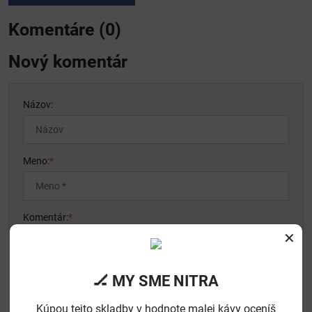
Komentáre (0)
Nový komentár
Názov:
Meno:
*
Komentár:
*
✕
🏒 MY SME NITRA
Kúpou tejto skladby v hodnote malej kávy oceníš