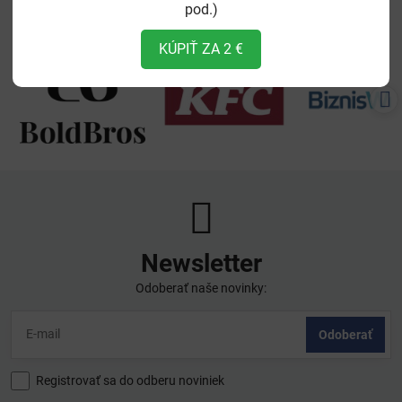
ĎAKUJEME VŠETKÝM NAŠIM PODPOROVATEĽOM - BEZ VÁS BY
pod.)
SME NEBOLI
KÚPIŤ ZA 2 €
Newsletter
Odoberať naše novinky:
Odoberať
Registrovať sa do odberu noviniek