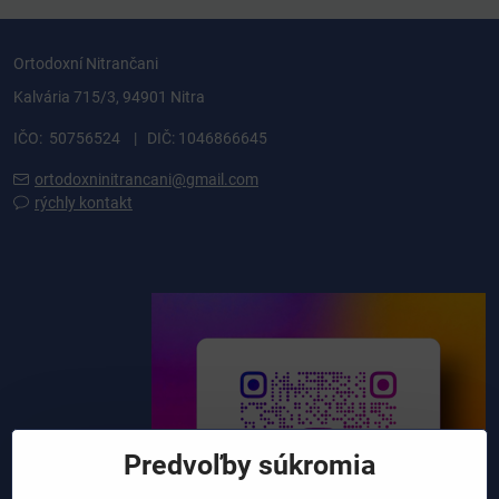
Ortodoxní Nitrančani
Kalvária 715/3, 94901 Nitra
IČO: 50756524 | DIČ: 1046866645
ortodoxninitrancani@gmail.com
rýchly kontakt
Predvoľby súkromia