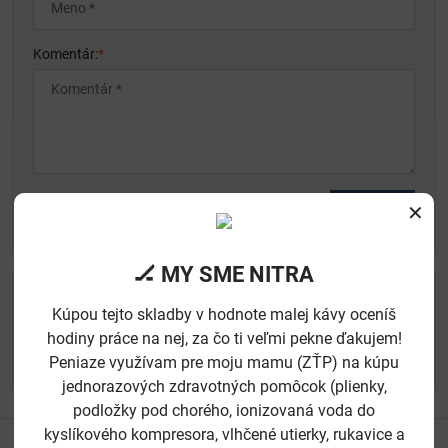
Komentár:
*
✕
*
(Povinné)
Odoslať
🏒 MY SME NITRA
studijoon​@gmail​.com
Kúpou tejto skladby v hodnote malej kávy oceníš
Foto a video služby
hodiny práce na nej, za čo ti veľmi pekne ďakujem!
ortodoxninitrancani​@gmail​.com
Peniaze využívam pre moju mamu (ZŤP) na kúpu
E-shop
jednorazových zdravotných pomôcok (plienky,
podložky pod chorého, ionizovaná voda do
kyslíkového kompresora, vlhčené utierky, rukavice a