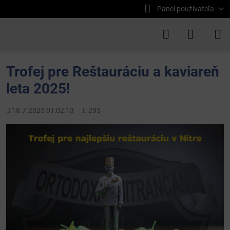
Panel používateľa
Trofej pre Reštauráciu a kaviareň
leta 2025!
Pridané
Počet
18.7.2025 01:02:13
295
zobrazení