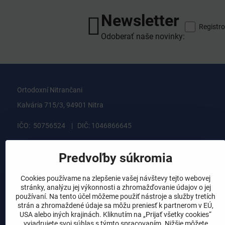
Newsletter
Registro
Odoberať naše novinky:
Ortodoxní Nitrančani
Kalvária 715/3, 94901 Nitra
IČO: 50756524 | DIČ: 1046866645
ortodoxninitrancani@gmail.com
Predvoľby súkromia
rýchly kontakt
Cookies používame na zlepšenie vašej návštevy tejto webovej
stránky, analýzu jej výkonnosti a zhromažďovanie údajov o jej
používaní. Na tento účel môžeme použiť nástroje a služby tretích
strán a zhromaždené údaje sa môžu preniesť k partnerom v EÚ,
USA alebo iných krajinách. Kliknutím na „Prijať všetky cookies“
vyjadrujete svoj súhlas s týmto spracovaním. Nižšie môžete