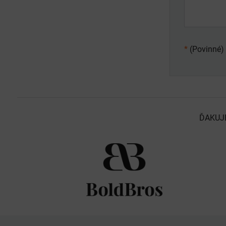
*
(Povinné)
ĎAKUJ