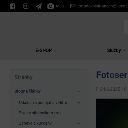
MJS
ortodoxninitrancani@gmai
E-SHOP
Služby
Fotoseri
Stránky
Pridané
24.6.2025 16:
Blogy a články
Udalosti a podujatia v Nitre
Život v nitrianskom kraji
Zábava a kuriozity