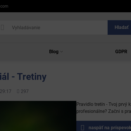
l.com
Hladať
Blog
GDPR
ál - Tretiny
Počet
29:17
297
zobrazení
Pravidlo tretín - Tvoj prvý
profesionálne? Začni s pra
naspäť na príspevo