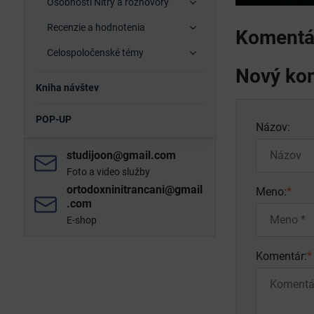
Osobnosti Nitry a rozhovory
Recenzie a hodnotenia
Komentár
Celospoločenské témy
Nový ko
Kniha návštev
POP-UP
Názov:
studijoon​@gmail​.com
Foto a video služby
ortodoxninitrancani​@gmail​
Meno:
*
.com
E-shop
Komentár:
*