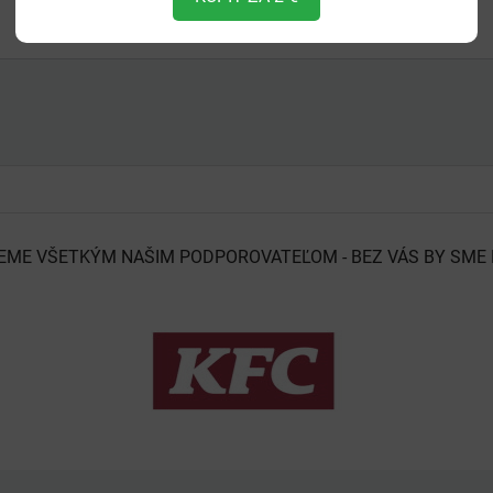
EME VŠETKÝM NAŠIM PODPOROVATEĽOM - BEZ VÁS BY SME 