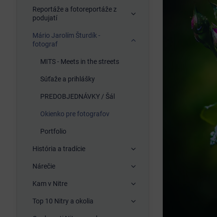
Reportáže a fotoreportáže z
podujatí
Mário Jarolím Šturdík -
fotograf
MITS - Meets in the streets
Súťaže a prihlášky
PREDOBJEDNÁVKY / Šál
Okienko pre fotografov
Portfolio
História a tradície
Nárečie
Kam v Nitre
Top 10 Nitry a okolia