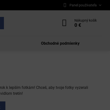
Panel používateľa
Nákupný košík
0 €
Obchodné podmienky
 krok k lepším fotkám! Chceš, aby tvoje fotky vyzerali
vidlom tretín!
k