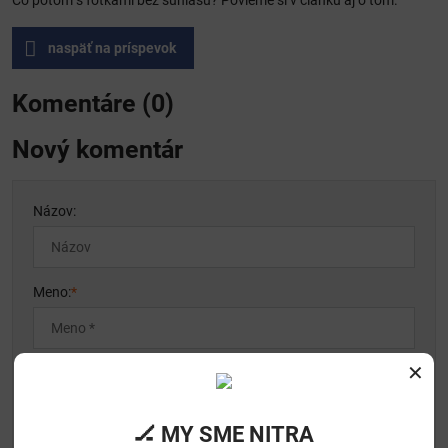
Čo potom s fotkami bez súhlasu? Povieme si v článku aj o tom.
naspäť na príspevok
Komentáre (0)
Nový komentár
Názov:
Meno:
*
✕
Komentár:
*
🏒 MY SME NITRA