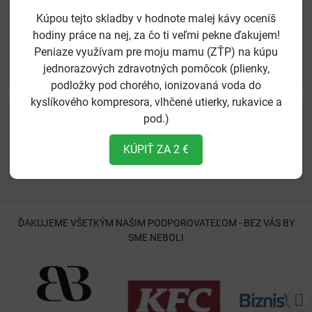
Kúpou tejto skladby v hodnote malej kávy oceníš
hodiny práce na nej, za čo ti veľmi pekne ďakujem!
Peniaze využívam pre moju mamu (ZŤP) na kúpu
*
(Povinné)
Odoslať
jednorazových zdravotných pomôcok (plienky,
podložky pod chorého, ionizovaná voda do
kyslíkového kompresora, vlhčené utierky, rukavice a
studijoon​@gmail​.com
pod.)
Foto a video služby
KÚPIŤ ZA 2 €
ortodoxninitrancani​@gmail​.com
E-shop
ĎAKUJEME VŠETKÝM NAŠIM PODPOROVATEĽOM - BEZ VÁS BY
SME NEBOLI