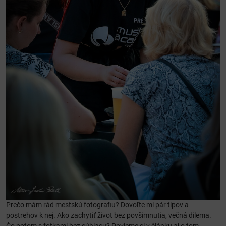
Prečo mám rád mestskú fotografiu? Dovoľte mi pár tipov a
postrehov k nej. Ako zachytiť život bez povšimnutia, večná dilema.