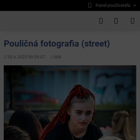
Panel používateľa
Pouličná fotografia (street)
Pridané
Počet
30.6.2025 09:58:47
688
zobrazení